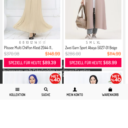
6
8
10
12
14
16
18
S
M
L
XL
Plissee Multi Chiffon Kleid 2044-11...
Zwei Garn Sport Abaya 5027-01 Beige
$370.98
$148.99
$286.00
$114.99
$89.39
$68.99
SPEZIELL FÜR HEUTE
SPEZIELL FÜR HEUTE
X
Wir verwenden Cookies in Übereinstimmung mit den gesetzlichen
Bestimmungen, um Ihr Einkaufserlebnis zu verbessern.Für weitere
Detallierte Informationen können Sie unsere
Datenschutz und Cookies
Seite zugreifen.
KOLLEKTION
SUCHE
MEIN KONTO
WARENKORB