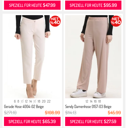
$47.99
$95.99
SPEZIELL FÜR HEUTE
SPEZIELL FÜR HEUTE
6
8
10
12
14
16
18
20
22
12
14
16
18
Gerade Hose 4004-02 Beige
Sendy Damenhose 0157-03 Beige
$271.10
$108.99
$114.13
$45.99
$65.39
$27.59
SPEZIELL FÜR HEUTE
SPEZIELL FÜR HEUTE