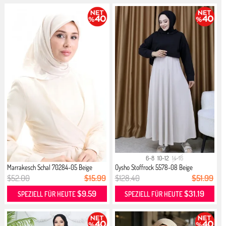
6-8
10-12
14-16
Marrakesch Schal 70284-05 Beige
Oysho Stoffrock 5578-08 Beige
$52.00
$15.99
$128.40
$51.99
$9.59
$31.19
SPEZIELL FÜR HEUTE
SPEZIELL FÜR HEUTE