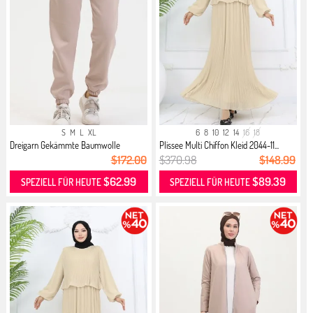
S
M
L
XL
6
8
10
12
14
16
18
Dreigarn Gekämmte Baumwolle
Plissee Multi Chiffon Kleid 2044-11...
Jogging...
$172.00
$370.98
$148.99
$62.99
$89.39
SPEZIELL FÜR HEUTE
SPEZIELL FÜR HEUTE