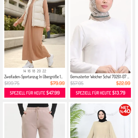
14
16
18
20
22
Zweifaden-Sportanzug In Übergröße 1...
Gemusterter Weicher Schal 70261-07 ...
$199.75
$79.99
$57.05
$22.99
$47.99
$13.79
SPEZIELL FÜR HEUTE
SPEZIELL FÜR HEUTE