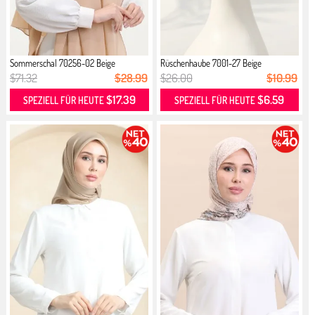
Sommerschal 70256-02 Beige
Rüschenhaube 7001-27 Beige
$71.32
$28.99
$26.00
$10.99
$17.39
$6.59
SPEZIELL FÜR HEUTE
SPEZIELL FÜR HEUTE