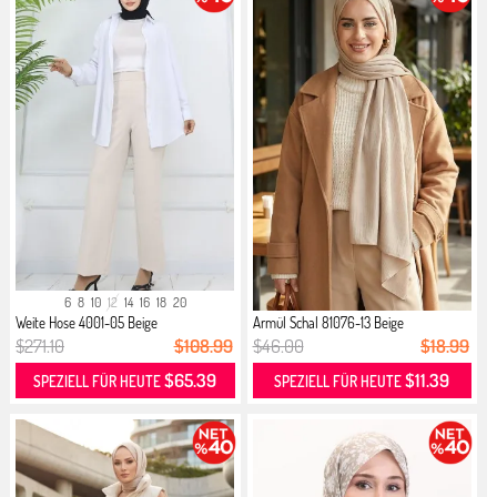
6
8
10
12
14
16
18
20
Weite Hose 4001-05 Beige
Armül Schal 81076-13 Beige
$271.10
$108.99
$46.00
$18.99
$65.39
$11.39
SPEZIELL FÜR HEUTE
SPEZIELL FÜR HEUTE