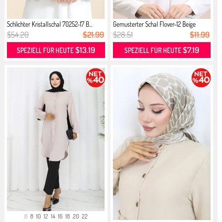
Schlichter Kristallschal 70252-17 B...
Gemusterter Schal Flover-12 Beige
$54.20
$21.99
$28.51
$11.99
$13.19
$7.19
SPEZIELL FÜR HEUTE
SPEZIELL FÜR HEUTE
6
8
10
12
14
16
18
20
22