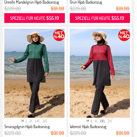
Unreife Mandelgrün Hijab Badeanzug
Grün Hijab Badeanzug
$229.00
$91.99
$229.00
$91.99
$55.19
$55.19
SPEZIELL FÜR HEUTE
SPEZIELL FÜR HEUTE
M
L
XL
XXL
3XL
M
L
XL
XXL
3XL
Smaragdgrün Hijab Badeanzug
Weinrot Hijab Badeanzug
$229.00
$91.99
$229.00
$91.99