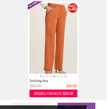
6
8
10
12
14
16
18
20
Zimtfarbig Hose
$100.00
$41.99
$25.19
SPEZIELL FÜR HEUTE
← VORHERIGE SEITE
NÄCHSTE SEITE →