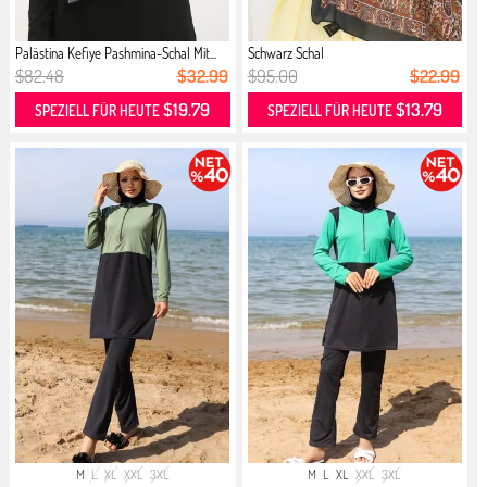
Palästina Kefiye Pashmina-Schal Mit...
Schwarz Schal
$82.48
$32.99
$95.00
$22.99
$19.79
$13.79
SPEZIELL FÜR HEUTE
SPEZIELL FÜR HEUTE
M
L
XL
XXL
3XL
M
L
XL
XXL
3XL