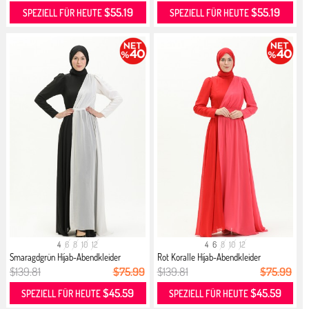
$55.19
$55.19
SPEZIELL FÜR HEUTE
SPEZIELL FÜR HEUTE
4
6
8
10
12
4
6
8
10
12
Smaragdgrün Hijab-Abendkleider
Rot Koralle Hijab-Abendkleider
$139.81
$75.99
$139.81
$75.99
$45.59
$45.59
SPEZIELL FÜR HEUTE
SPEZIELL FÜR HEUTE