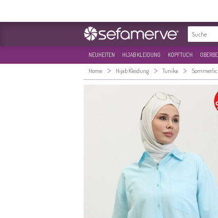
NEUHEITEN
HIJAB KLEIDUNG
KOPFTUCH
OBERBE
>
>
>
Home
Hijab Kleidung
Tunika
Sommerlic