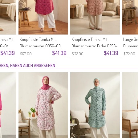
nika Mit
Knopfleiste Tunika Mit
Knopfleiste Tunika Mit
Lange Ge
56-04
Blumenmuster 0356-03
Blumenmuster Farbe 0356-
Blumenm
$41.39
$41.39
$41.39
Dunkelrosa
02 Lachs
Grün
$172.00
$172.00
$172.00
HABEN, HABEN AUCH ANGESEHEN