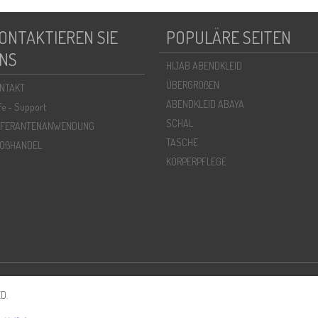
ONTAKTIEREN SIE
POPULÄRE SEITEN
NS
HIJAB ABENDKLEID
ÜBERGROßEN
NTAKT
ABENDKLEID ABAYA
lfe - Support
SCHAL
EFERANTENANWENDUNG
TASCHE
OßHANDEL
KÖRPERPFLEGE
D.