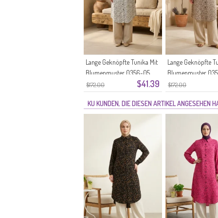
Lange Geknöpfte Tunika Mit
Lange Geknöpfte Tu
Blumenmuster 0356-05
Blumenmuster 03
$41.39
Stone
Nerz
$172.00
$172.00
KU KUNDEN, DIE DIESEN ARTIKEL ANGESEHEN 