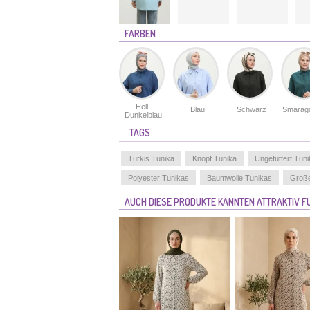
FARBEN
Hell-
Blau
Schwarz
Smarag
Dunkelblau
TAGS
Türkis Tunika
Knopf Tunika
Ungefüttert Tun
Polyester Tunikas
Baumwolle Tunikas
Groß
AUCH DIESE PRODUKTE KÄNNTEN ATTRAKTIV FÜ