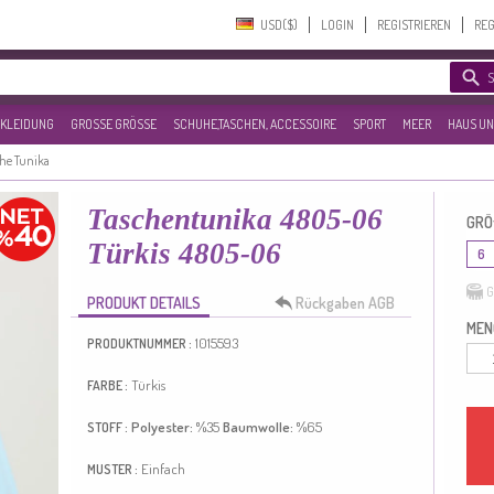
USD($)‎
LOGIN
REGISTRIEREN
REG
KLEIDUNG
GROSSE GRÖSSE
SCHUHE,TASCHEN, ACCESSOIRE
SPORT
MEER
HAUS UN
he Tunika
Taschentunika 4805-06
GRÖ
Türkis 4805-06
6
G
PRODUKT DETAILS
Rückgaben AGB
MEN
1015593
PRODUKTNUMMER :
Türkis
FARBE :
Polyester:
%35
Baumwolle:
%65
STOFF :
Einfach
MUSTER :