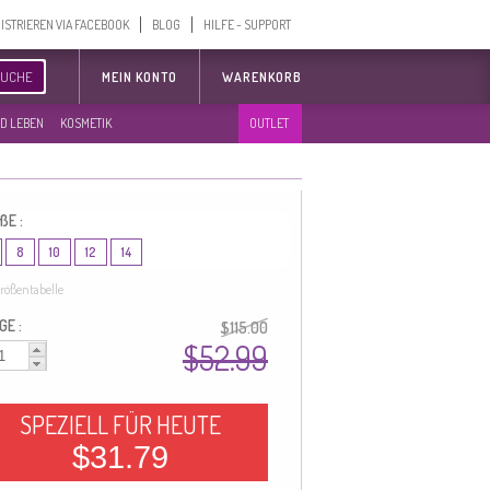
ISTRIEREN VIA FACEBOOK
BLOG
HILFE - SUPPORT
SUCHE
MEIN KONTO
WARENKORB
D LEBEN
KOSMETIK
OUTLET
ßE :
8
10
12
14
rößentabelle
GE :
$115.00
$52.99
SPEZIELL FÜR HEUTE
$31.79