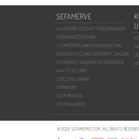
SEFAMERVE
K
U
ALLGEMEINE GESCHÄFTSBEDINGUNGEN
FERNABSATZVERTRAG
KO
STORNIERUNG UNR RÜCKERSTATTUNG
Hi
DATENSCHUTZ UND SICHERHEIT ZAHLUNG
LI
SEFAMERVE FACEBOOK SEITENREGELN
GR
HOW TO RETURN?
ÇEREZ POLITIKAMIZ
CAMPAIGNS
İŞLEM REHBERI
POLİTİKALARIMIZ
© 2026 SEFAMERVE.COM , ALL RIGHTS RESERVE