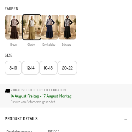
FARBEN
Braun
Ölgrün
Dunkelblau
Schwarz
SIZE
8-10
12-14
16-18
20-22
🚚
VORAUSSICHTLICHES LIEFERDATUM
14 August Freitag - 17 August Montag
Es wird von Sefamerve gesendet.
PRODUKT DETAILS