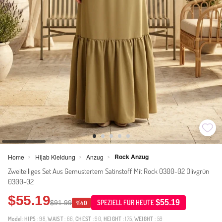
Rock Anzug
Home
Hijab Kleidung
Anzug
>
>
>
Zweiteiliges Set Aus Gemustertem Satinstoff Mit Rock 0300-02 Olivgrün
0300-02
$55.19
$55.19
$91.99
SPEZIELL FÜR HEUTE
%40
Model:
HIPS
: 98,
WAIST
: 66,
CHEST
: 90,
HEIGHT
: 175,
WEIGHT
: 59