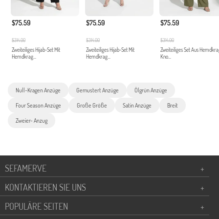
$75.59
$75.59
$75.59
$314.00
$314.00
$314.00
Zweiteiliges Hijab-Set Mit
Zweiteiliges Hijab-Set Mit
Zweiteiliges Set Aus Hemdkr
Hemdkrag...
Hemdkrag...
Kno...
Null-Kragen Anzüge
Gemustert Anzüge
Ölgrün Anzüge
Four Season Anzüge
Große Größe
Satin Anzüge
Breit
Zweier- Anzug
SEFAMERVE
+
KONTAKTIEREN SIE UNS
+
POPULÄRE SEITEN
+