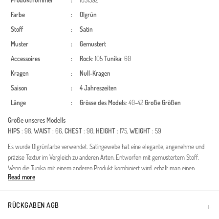
Produktnummer
:
1051592
Farbe
:
Ölgrün
Stoff
:
Satin
Muster
:
Gemustert
Accessoires
:
Rock
: 105
Tunika
: 60
Kragen
:
Null-Kragen
Saison
:
4 Jahreszeiten
Länge
:
Grösse des Models
: 40-42
Große Größen
Größe unseres Modells
HIPS
: 98,
WAIST
: 66,
CHEST
: 90,
HEIGHT
: 175,
WEIGHT
: 59
Es wurde Ölgrünfarbe verwendet. Satingewebe hat eine elegante, angenehme und
präzise Textur im Vergleich zu anderen Arten. Entworfen mit gemustertem Stoff.
Wenn die Tunika mit einem anderen Produkt kombiniert wird, erhält man einen
Read more
schönen Anzug. Jede Kleidungsseite ist die bevorzugte Nullkragenform. Es ist für vier
Jahreszeiten geeignet. Große Größen Option ist verfügbar.
RÜCKGABEN AGB
Made in Türkiye