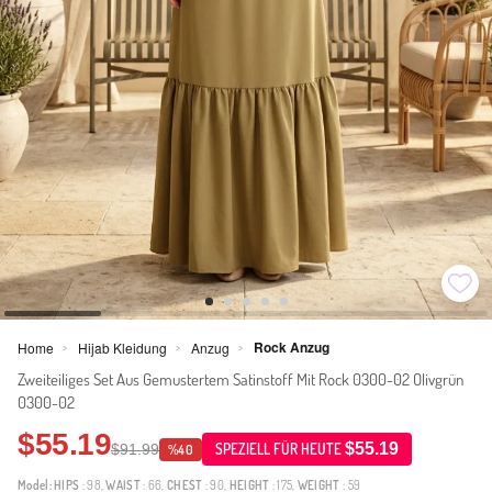
Rock Anzug
Home
Hijab Kleidung
Anzug
>
>
>
Zweiteiliges Set Aus Gemustertem Satinstoff Mit Rock 0300-02 Olivgrün
0300-02
$55.19
$55.19
$91.99
SPEZIELL FÜR HEUTE
%40
Model:
HIPS
: 98,
WAIST
: 66,
CHEST
: 90,
HEIGHT
: 175,
WEIGHT
: 59