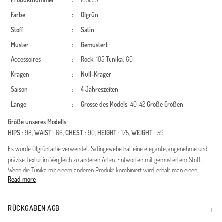
Produktnummer
:
1051592
Farbe
:
Ölgrün
Stoff
:
Satin
Muster
:
Gemustert
Accessoires
:
Rock
: 105
Tunika
: 60
Kragen
:
Null-Kragen
Saison
:
4 Jahreszeiten
Länge
:
Grösse des Models
: 40-42
Große Größen
Größe unseres Modells
HIPS
: 98,
WAIST
: 66,
CHEST
: 90,
HEIGHT
: 175,
WEIGHT
: 59
Es wurde Ölgrünfarbe verwendet. Satingewebe hat eine elegante, angenehme und
präzise Textur im Vergleich zu anderen Arten. Entworfen mit gemustertem Stoff.
Wenn die Tunika mit einem anderen Produkt kombiniert wird, erhält man einen
Read more
schönen Anzug. Jede Kleidungsseite ist die bevorzugte Nullkragenform. Es ist für vier
Jahreszeiten geeignet. Große Größen Option ist verfügbar.
RÜCKGABEN AGB
Made in Türkiye