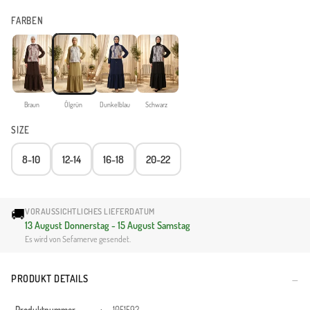
FARBEN
Braun
Ölgrün
Dunkelblau
Schwarz
SIZE
8-10
12-14
16-18
20-22
🚚
VORAUSSICHTLICHES LIEFERDATUM
13 August Donnerstag - 15 August Samstag
Es wird von Sefamerve gesendet.
PRODUKT DETAILS