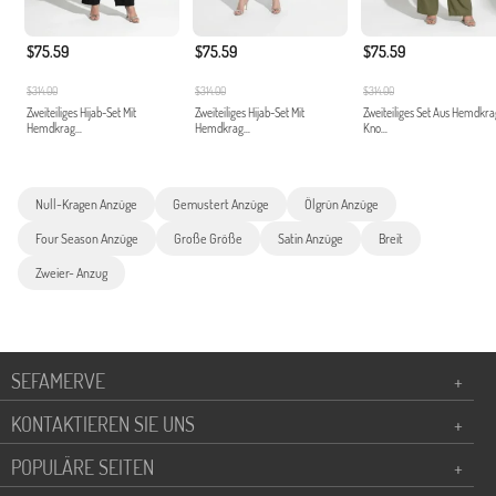
$75.59
$75.59
$75.59
$314.00
$314.00
$314.00
Zweiteiliges Hijab-Set Mit
Zweiteiliges Hijab-Set Mit
Zweiteiliges Set Aus Hemdkr
Hemdkrag...
Hemdkrag...
Kno...
Null-Kragen Anzüge
Gemustert Anzüge
Ölgrün Anzüge
Four Season Anzüge
Große Größe
Satin Anzüge
Breit
Zweier- Anzug
SEFAMERVE
+
KONTAKTIEREN SIE UNS
+
POPULÄRE SEITEN
+