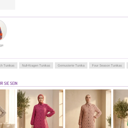
WEIGHT
: 59
ge
ich Tunikas
Null-Kragen Tunikas
Gemusterte Tunika
Four Season Tunikas
R SIE SEIN