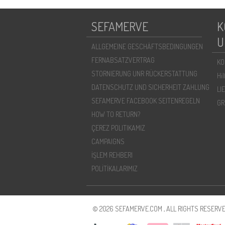
SEFAMERVE
K
U
ALLGEMEINE GESCHÄFTSBEDINGUNGEN
FERNABSATZVERTRAG
KO
STORNIERUNG UNR RÜCKERSTATTUNG
Hi
DATENSCHUTZ UND SICHERHEIT ZAHLUNG
LI
SEFAMERVE FACEBOOK SEITENREGELN
GR
HOW TO RETURN?
ÇEREZ POLITIKAMIZ
CAMPAIGNS
İŞLEM REHBERI
POLİTİKALARIMIZ
© 2026 SEFAMERVE.COM , ALL RIGHTS RESERVE