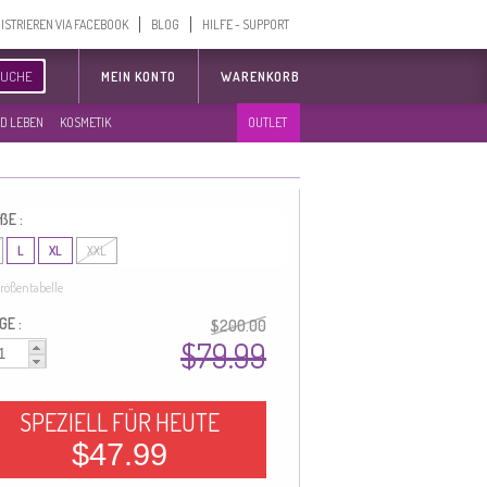
ISTRIEREN VIA FACEBOOK
BLOG
HILFE - SUPPORT
SUCHE
MEIN KONTO
WARENKORB
D LEBEN
KOSMETIK
OUTLET
ßE :
L
XL
XXL
rößentabelle
GE :
$200.00
$79.99
SPEZIELL FÜR HEUTE
$47.99