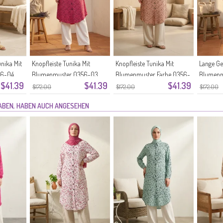
nika Mit
Knopfleiste Tunika Mit
Knopfleiste Tunika Mit
Lange Ge
56-04
Blumenmuster 0356-03
Blumenmuster Farbe 0356-
Blumenm
$41.39
$41.39
$41.39
Dunkelrosa
02 Lachs
Grün
$172.00
$172.00
$172.00
HABEN, HABEN AUCH ANGESEHEN