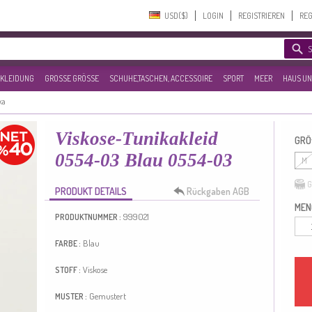
USD($)‎
LOGIN
REGISTRIEREN
REG
KLEIDUNG
GROSSE GRÖSSE
SCHUHE,TASCHEN, ACCESSOIRE
SPORT
MEER
HAUS UN
ka
Viskose-Tunikakleid
GRÖ
0554-03 Blau 0554-03
M
G
PRODUKT DETAILS
Rückgaben AGB
MEN
999021
PRODUKTNUMMER :
Blau
FARBE :
Viskose
STOFF :
Gemustert
MUSTER :