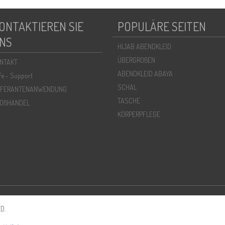
ONTAKTIEREN SIE
POPULÄRE SEITEN
NS
HIJAB ABENDKLEID
ÜBERGROßEN
NTAKT
ABENDKLEID ABAYA
lfe - Support
SCHAL
EFERANTENANWENDUNG
TASCHE
OßHANDEL
KÖRPERPFLEGE
D.