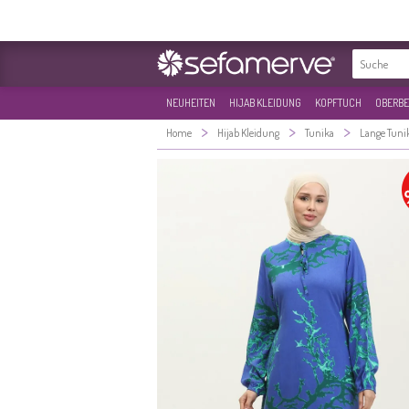
NEUHEITEN
HIJAB KLEIDUNG
KOPFTUCH
OBERBE
>
>
>
Home
Hijab Kleidung
Tunika
Lange Tuni