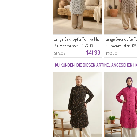
Lange Geknöpfte Tunika Mit
Lange Geknöpfte Tu
Blumenmuster 0356-05
Blumenmuster 03
$41.39
Stone
Nerz
$172.00
$172.00
KU KUNDEN, DIE DIESEN ARTIKEL ANGESEHEN 