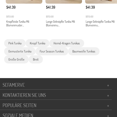
$41.39
$41.39
$41.39
$172.00
$172.00
$172.00
Knopfleiste Tunika Mit
Lange Geknöpfte Tunika Mit
Lange Geknöpfte Tunika Mit
Blumenmuster...
Blumenmu...
Blumenmu...
Pink Tunika
Knopf Tunika
Hemd-Kragen Tunikas
Gemusterte Tunika
Four Season Tunikas
Baumwolle Tunikas
Große Größe
Breit
SEFAMERVE
+
KONTAKTIEREN SIE UNS
+
POPULÄRE SEITEN
+
SOZIALE MEDIEN
+