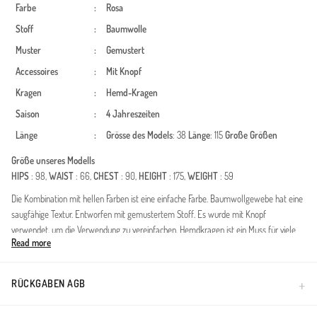
Farbe
:
Rosa
Stoff
:
Baumwolle
Muster
:
Gemustert
Accessoires
:
Mit Knopf
Kragen
:
Hemd-Kragen
Saison
:
4 Jahreszeiten
Länge
:
Grösse des Models
: 38
Länge
: 115
Große Größen
Größe unseres Modells
HIPS
: 98,
WAIST
: 66,
CHEST
: 90,
HEIGHT
: 175,
WEIGHT
: 59
Die Kombination mit hellen Farben ist eine einfache Farbe. Baumwollgewebe hat eine
saugfähige Textur. Entworfen mit gemustertem Stoff. Es wurde mit Knopf
verwendet, um die Verwendung zu vereinfachen. Hemdkragen ist ein Muss für viele
Read more
Kombinationen. Es ist für vier Jahreszeiten geeignet. Große Größen Option ist
verfügbar.
Diese hochwertige Tunika aus reiner Baumwolle ist die perfekte Wahl für
RÜCKGABEN AGB
qualitätsbewusste Frauen. Dank der atmungsaktiven Stoffqualität ist sie ideal für alle
vier Jahreszeiten geeignet. Der durchgehende Knopfverschluss und der klassische