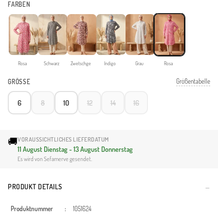
FARBEN
Rosa
Schwarz
Zwetschge
Indigo
Grau
Rosa
Größentabelle
GRÖSSE
6
8
10
12
14
16
🚚
VORAUSSICHTLICHES LIEFERDATUM
11 August Dienstag - 13 August Donnerstag
Es wird von Sefamerve gesendet.
PRODUKT DETAILS
Produktnummer
:
1051624