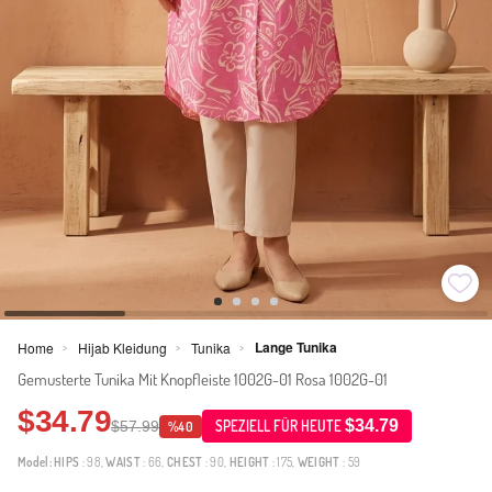
Lange Tunika
Home
Hijab Kleidung
Tunika
>
>
>
Gemusterte Tunika Mit Knopfleiste 1002G-01 Rosa 1002G-01
$34.79
$34.79
$57.99
SPEZIELL FÜR HEUTE
%40
Model:
HIPS
: 98,
WAIST
: 66,
CHEST
: 90,
HEIGHT
: 175,
WEIGHT
: 59