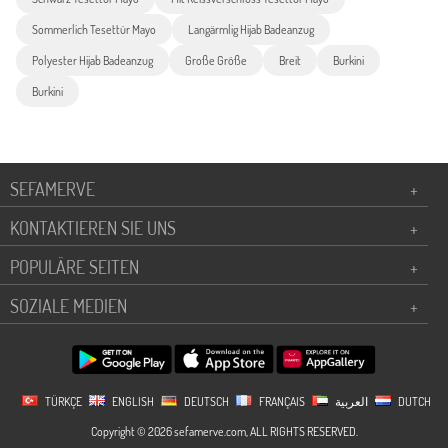
Sommerlich Tesettür Mayo
Langärmlig Hijab Badeanzug
Polyester Hijab Badeanzug
Große Größe
Breit
Burkini
Burkini
SEFAMERVE
+
KONTAKTIEREN SIE UNS
+
POPULÄRE SEITEN
+
SOZIALE MEDIEN
+
TÜRKÇE
ENGLISH
DEUTSCH
FRANÇAIS
العربية
DUTCH
Copyright © 2026 sefamerve.com, ALL RIGHTS RESERVED.