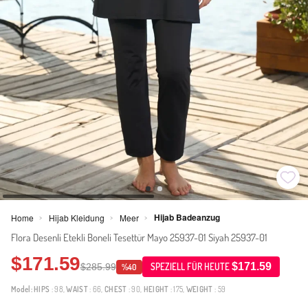
Hijab Badeanzug
Home
Hijab Kleidung
Meer
>
>
>
Flora Desenli Etekli Boneli Tesettür Mayo 25937-01 Siyah 25937-01
$171.59
$171.59
$285.99
SPEZIELL FÜR HEUTE
%40
Model:
HIPS
: 98,
WAIST
: 66,
CHEST
: 90,
HEIGHT
: 175,
WEIGHT
: 59