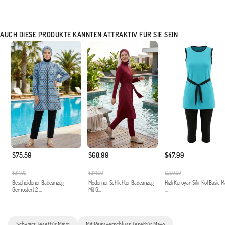
AUCH DIESE PRODUKTE KÄNNTEN ATTRAKTIV FÜR SIE SEIN
$75.59
$68.99
$47.99
$314.00
$371.00
$200.00
Bescheidener Badeanzug
Moderner Schlichter Badeanzug
Hızlı Kuruyan Sıfır Kol Basic 
Gemustert 2-...
Mit G...
...
Schwarz Tesettür Mayo
Mit Reissverschluss Tesettür Mayo