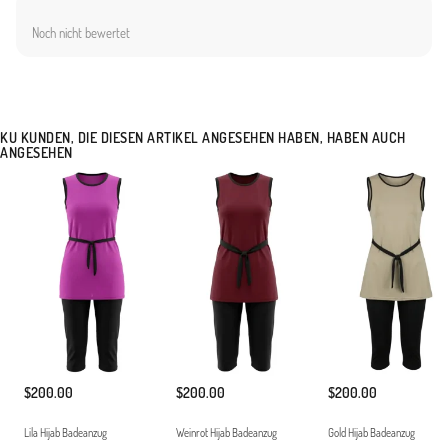
hatlarını belli etmeyen kesimi ile güvenli kullanım sağlar.Esnek ve Hafif: Su içinde
Noch nicht bewertet
direnç oluşturmayan ergonomik yapı.Ürünümüz tunik, tayt ve özel bone olmak üzere
tam set olarak sunulmaktadır. Klorlu su ve deniz tuzuna karşı dayanıklı yapısı, uzun
süreli kullanım imkanı sunar. Tatil bavulunuzun vazgeçilmez parçası olacak bu model,
hem spor hem de zarif bir görünüm arayan hanımlar için idealdir. Hafif yapısı
sayesinde çantanızda yer kaplamaz ve kolayca taşınabilir. Modern kadının ihtiyaç
KU KUNDEN, DIE DIESEN ARTIKEL ANGESEHEN HABEN, HABEN AUCH
duyduğu işlevsellik ve estetiği bir araya getiren bu koleksiyon parçasını, uygun
ANGESEHEN
aksesuarlarla tamamlayarak stilinizi plajlara taşıyabilirsiniz. Düşük ısıda yıkanması ve
direkt güneş ışığına maruz bırakılmadan kurutulması önerilir.ankeninin Ölçüleri: Beden
38, Boy 177 cm, Göğüs 90 cm, Bel 70 cm, Basen 98 cm
Made in Türkiye
$200.00
$200.00
$200.00
Lila Hijab Badeanzug
Weinrot Hijab Badeanzug
Gold Hijab Badeanzug