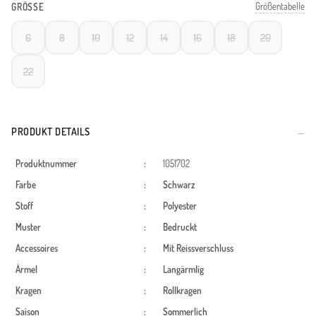
Größentabelle
GRÖSSE
6
8
10
12
14
16
18
20
22
PRODUKT DETAILS
Produktnummer
:
1051702
Farbe
:
Schwarz
Stoff
:
Polyester
Muster
:
Bedruckt
Accessoires
:
Mit Reissverschluss
Ärmel
:
Langärmlig
Kragen
:
Rollkragen
Saison
:
Sommerlich