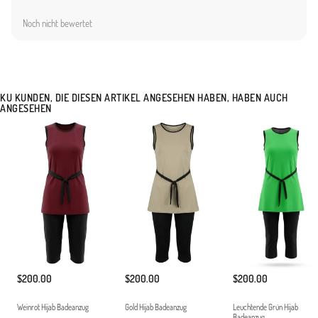
hatlarını belli etmeyen kesimi ile güvenli kullanım sağlar.Esnek ve Hafif: Su içinde
Noch nicht bewertet
direnç oluşturmayan ergonomik yapı.Ürünümüz tunik, tayt ve özel bone olmak üzere
tam set olarak sunulmaktadır. Klorlu su ve deniz tuzuna karşı dayanıklı yapısı, uzun
süreli kullanım imkanı sunar. Tatil bavulunuzun vazgeçilmez parçası olacak bu model,
hem spor hem de zarif bir görünüm arayan hanımlar için idealdir. Hafif yapısı
sayesinde çantanızda yer kaplamaz ve kolayca taşınabilir. Modern kadının ihtiyaç
KU KUNDEN, DIE DIESEN ARTIKEL ANGESEHEN HABEN, HABEN AUCH
duyduğu işlevsellik ve estetiği bir araya getiren bu koleksiyon parçasını, uygun
ANGESEHEN
aksesuarlarla tamamlayarak stilinizi plajlara taşıyabilirsiniz. Düşük ısıda yıkanması ve
direkt güneş ışığına maruz bırakılmadan kurutulması önerilir.ankeninin Ölçüleri: Beden
38, Boy 177 cm, Göğüs 90 cm, Bel 70 cm, Basen 98 cm
Made in Türkiye
$200.00
$200.00
$200.00
Weinrot Hijab Badeanzug
Gold Hijab Badeanzug
Leuchtende Grün Hijab
Badeanzug