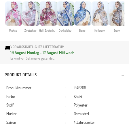
Fuchsia
Zwetschge
Hell-Zwetschge
Dunkelblau
Beige
Hellbraun
Braun
🚚
VORAUSSICHTLICHES LIEFERDATUM
10 August Montag - 12 August Mittwoch
Es wird von Sefamerve gesendet.
PRODUKT DETAILS
Produktnummer
:
1046308
Farbe
:
Khaki
Stoff
:
Polyester
Muster
:
Gemustert
Saison
:
4 Jahreszeiten