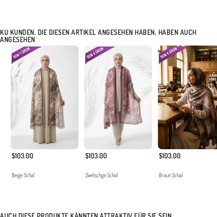
Handwäsche empfohlen.
Made in Türkiye
KU KUNDEN, DIE DIESEN ARTIKEL ANGESEHEN HABEN, HABEN AUCH
ANGESEHEN
$103.00
$103.00
$103.00
Beige Schal
Zwetschge Schal
Braun Schal
AUCH DIESE PRODUKTE KÄNNTEN ATTRAKTIV FÜR SIE SEIN