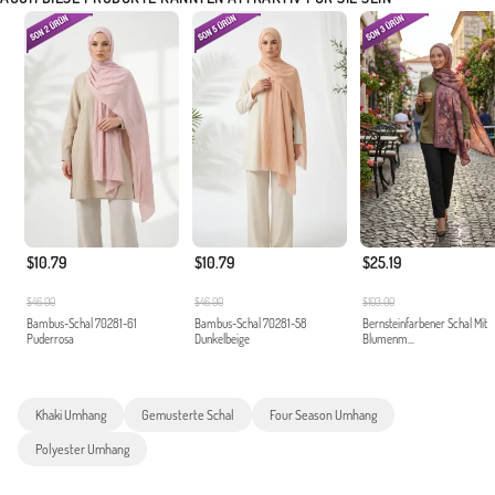
$10.79
$10.79
$25.19
$46.00
$46.00
$103.00
Bambus-Schal 70281-61
Bambus-Schal 70281-58
Bernsteinfarbener Schal Mit
Puderrosa
Dunkelbeige
Blumenm...
Khaki Umhang
Gemusterte Schal
Four Season Umhang
Polyester Umhang