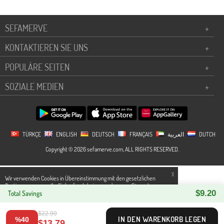
SEFAMERVE
+
KONTAKTIEREN SIE UNS
+
POPULÄRE SEITEN
+
SOZIALE MEDIEN
+
TÜRKÇE
ENGLISH
DEUTSCH
FRANÇAIS
العربية
DUTCH
Copyright © 2026 sefamerve.com, ALL RIGHTS RESERVED.
X
Wir verwenden Cookies in Übereinstimmung mit den gesetzlichen
Bestimmungen, um Ihr Einkaufserlebnis zu verbessern.Für weitere
$9.20
Detallierte Informationen können Sie unsere
Total Savings
Datenschutz und Cookies
Seite zugreifen.
$22.99
IN DEN WARENKORB LEGEN
%40
$13.79