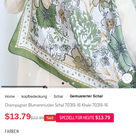
Gemusterter Schal
Home
kopfbedeckung
Schal
>
>
>
Champagner Blumenmuster Schal 70319-16 Khaki 70319-16
$13.79
$13.79
$22.99
SPEZIELL FÜR HEUTE
%40
FARBEN