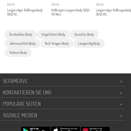
$115.00
$115.00
$115.00
Langärmliger Rollkragenbody
Rollkragen-Langarmbody 5052-
Langärmliger Rollkragenbod
5052-10...
09 Nerz
5052-08...
Dunkelblau Body
Ungefüttert Body
Kunstlos Body
Jahreszeitlich Body
Null-Kragen Body
Langärmlig Body
Viskose Body
SEFAMERVE
+
KONTAKTIEREN SIE UNS
+
POPULÄRE SEITEN
+
SOZIALE MEDIEN
+