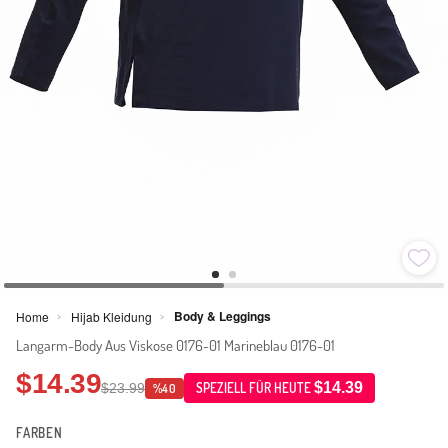
Body & Leggings
Home
Hijab Kleidung
>
>
Langarm-Body Aus Viskose 0176-01 Marineblau 0176-01
$14.39
$14.39
$23.99
SPEZIELL FÜR HEUTE
%40
FARBEN