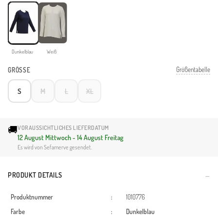
Dunkelblau
Weiß
Größentabelle
GRÖSSE
S
M
L
XL
🚚
VORAUSSICHTLICHES LIEFERDATUM
12 August Mittwoch - 14 August Freitag
Es wird von Sefamerve gesendet.
PRODUKT DETAILS
Produktnummer
:
1010776
Farbe
:
Dunkelblau