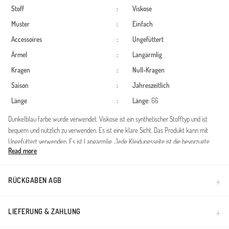
Stoff
:
Viskose
Muster
:
Einfach
Accessoires
:
Ungefüttert
Ärmel
:
Langärmlig
Kragen
:
Null-Kragen
Saison
:
Jahreszeitlich
Länge
:
Länge
: 66
Dunkelblau farbe wurde verwendet. Viskose ist ein synthetischer Stofftyp und ist
bequem und nützlich zu verwenden. Es ist eine klare Sicht. Das Produkt kann mit
Ungefüttert verwenden. Es ist Langärmlig. Jede Kleidungsseite ist die bevorzugte
Read more
Nullkragenform. Es ist mit Stoff gestaltet, der zu jeder Jahreszeit bevorzugt werden
kann. Die Länge wird gemäß den Standardgrößen angepasst.
RÜCKGABEN AGB
Made in Türkiye
LIEFERUNG & ZAHLUNG