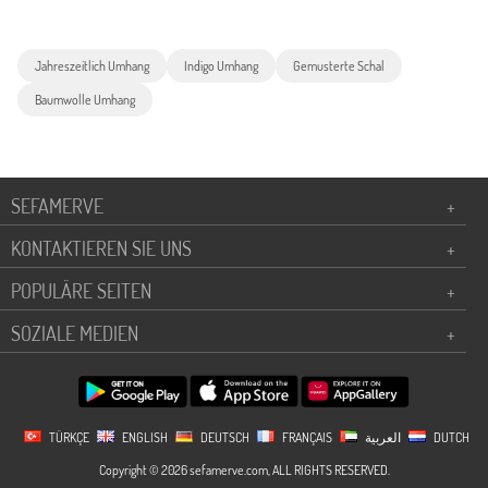
Jahreszeitlich Umhang
Indigo Umhang
Gemusterte Schal
Baumwolle Umhang
SEFAMERVE
+
KONTAKTIEREN SIE UNS
+
POPULÄRE SEITEN
+
SOZIALE MEDIEN
+
TÜRKÇE
ENGLISH
DEUTSCH
FRANÇAIS
العربية
DUTCH
Copyright © 2026 sefamerve.com, ALL RIGHTS RESERVED.