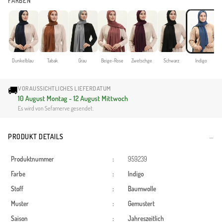
FARBEN
Dunkelblau
Tabak
Grau
Beige-Rose
Zwetschge
Schwarz
Indigo
🚚
VORAUSSICHTLICHES LIEFERDATUM
10 August Montag - 12 August Mittwoch
Es wird von Sefamerve gesendet.
PRODUKT DETAILS
Produktnummer
:
959239
Farbe
:
Indigo
Stoff
:
Baumwolle
Muster
:
Gemustert
Saison
:
Jahreszeitlich