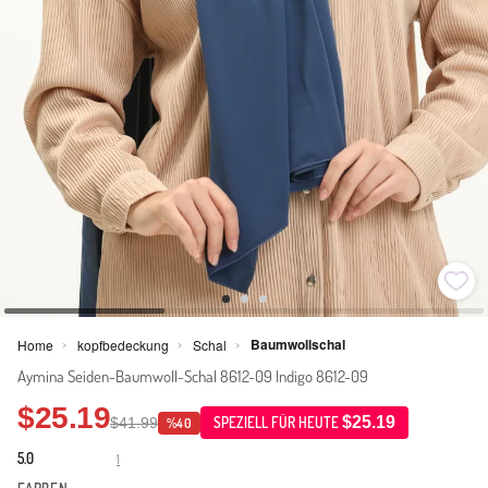
Baumwollschal
Home
kopfbedeckung
Schal
>
>
>
Aymina Seiden-Baumwoll-Schal 8612-09 Indigo 8612-09
$25.19
$25.19
$41.99
SPEZIELL FÜR HEUTE
%40
5.0
1
·