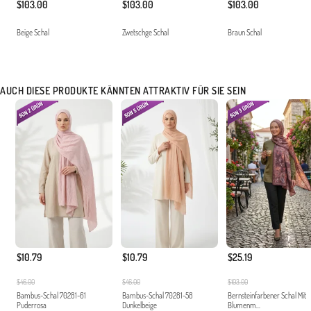
$103.00
$103.00
$103.00
Beige Schal
Zwetschge Schal
Braun Schal
AUCH DIESE PRODUKTE KÄNNTEN ATTRAKTIV FÜR SIE SEIN
$10.79
$10.79
$25.19
$46.00
$46.00
$103.00
Bambus-Schal 70281-61
Bambus-Schal 70281-58
Bernsteinfarbener Schal Mit
Puderrosa
Dunkelbeige
Blumenm...