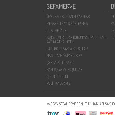
SEFAMERVE
B
ÜYELIK VE KULLANIM ŞARTLARI
İL
MESAFELI SATIŞ SÖZLEŞMESI
YA
İPTAL VE İADE
TE
KIŞISEL VERILERIN KORUNMASI POLITIKASI -
TO
AYDINLATMA METNI
FACEBOOK SAYFA KURALLARI
NASIL İADE YAPABILIRIM?
ÇEREZ POLITIKAMIZ
KAMPANYA VE KOŞULLAR
İŞLEM REHBERI
POLİTİKALARIMIZ
© 2026 SEFAMERVE.COM , TÜM HAKLARI SAKLIDI