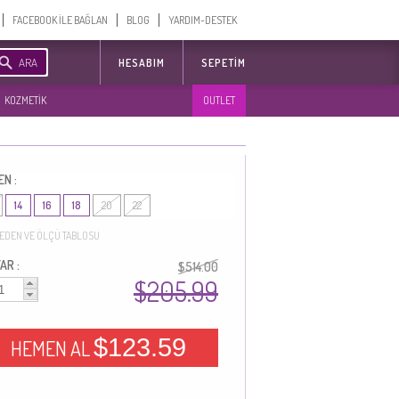
FACEBOOK İLE BAĞLAN
BLOG
YARDIM-DESTEK
ARA
HESABIM
SEPETIM
KOZMETİK
OUTLET
EN :
14
16
18
20
22
EDEN VE ÖLÇÜ TABLOSU
AR :
$514.00
$205.99
$123.59
HEMEN AL