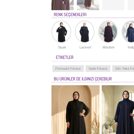
RENK SEÇENEKLERİ
Siyah
Lacivert
Mürdüm
İndi
ETIKETLER
Fermuarlı Ferace
Sade Ferace
Sıfır Yaka F
BU ÜRÜNLER DE İLGINIZI ÇEKEBILIR