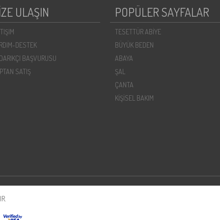
İZE ULAŞIN
POPÜLER SAYFALAR
ETIŞIM
TESETTÜR ABİYE
RDIM-DESTEK
BÜYÜK BEDEN
DARIKÇI BAŞVURUSU
ABAYA
PTAN SATIŞ
ŞAL
ÇANTA
KİŞİSEL BAKIM
R.