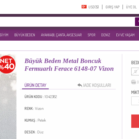
USD($)‎
GIRIŞ YAP
ÜYE OL
 GİYİM
BÜYÜK BEDEN
AYAKKABI, ÇANTA, AKSESUAR
SPOR
DENİZ
EV VE YAŞAM
Büyük Beden Metal Boncuk
BED
Fermuarlı Ferace 6148-07 Vizon
12
B
ÜRÜN DETAY
İADE KOŞULLARI
MİKT
1042382
ÜRÜN KODU :
Vizon
RENK :
Petek
KUMAŞ :
Düz
DESEN :