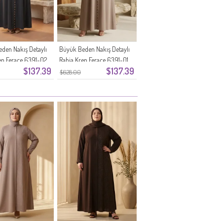
den Nakış Detaylı
Büyük Beden Nakış Detaylı
ep Ferace 6391-02
Rabia Krep Ferace 6391-01
$137.39
$137.39
Vizon
$628.00