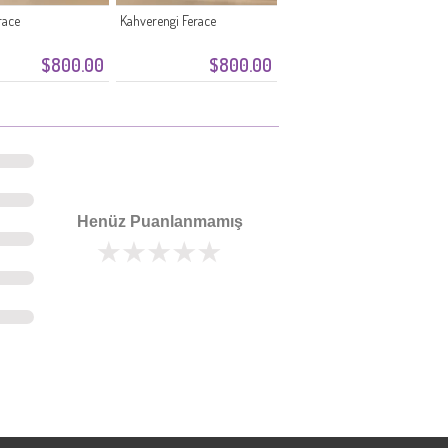
race
Kahverengi Ferace
$800.00
$800.00
Henüz Puanlanmamış