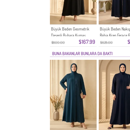
Büyük Beden Geometrik
Büyük Beden Nakış 
Desenli Buhara Kumaş
Rabia Krep Ferace 
$167.99
$
Ferace 6375-07 Siyah
Lacivert
$800.00
$628.00
BUNA BAKANLAR BUNLARA DA BAKTI