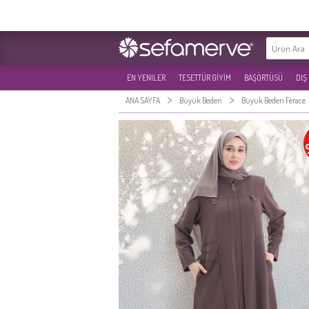
EN YENILER
TESETTÜR GİYİM
BAŞÖRTÜSÜ
DIŞ
>
>
ANA SAYFA
Büyük Beden
Büyük Beden Ferace