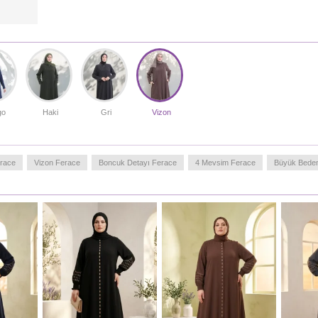
go
Haki
Gri
Vizon
erace
Vizon Ferace
Boncuk Detayı Ferace
4 Mevsim Ferace
Büyük Bede