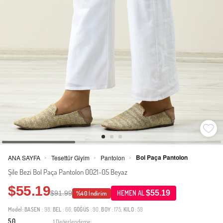
Bol Paça Pantolon
ANA SAYFA
Tesettür Giyim
Pantolon
>
>
>
Şile Bezi Bol Paça Pantolon 0021-05 Beyaz
$55.19
$55.19
$91.99
HEMEN AL
%40 İndirim
Model:
BASEN
: 98,
BEL
: 66,
GÖĞÜS
: 90,
BOY
: 175,
KILO
: 59
5.0
1 Değerlendirme
·