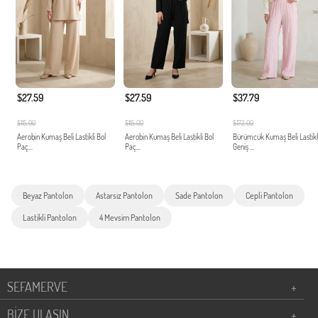
$27.59
$27.59
$37.79
$115.00
$115.00
$172.00
Aerobin Kumaş Beli Lastikli Bol
Aerobin Kumaş Beli Lastikli Bol
Bürümcük Kumaş Beli Lastikl
Paç...
Paç...
Geniş ...
Beyaz Pantolon
Astarsız Pantolon
Sade Pantolon
Cepli Pantolon
Lastikli Pantolon
4 Mevsim Pantolon
SEFAMERVE
+
BİZE ULAŞIN
+