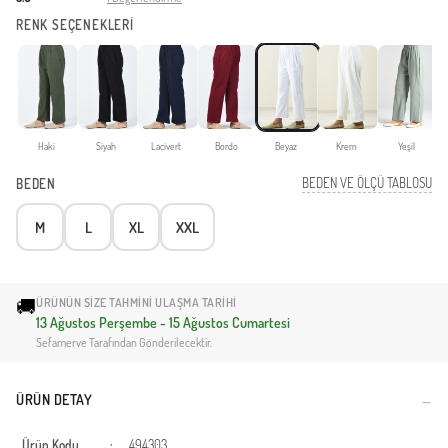
RENK SEÇENEKLERİ
Haki
Siyah
Lacivert
Bordo
Beyaz
Krem
Yeşil
Z
BEDEN VE ÖLÇÜ TABLOSU
BEDEN
M
L
XL
XXL
🚚
ÜRÜNÜN SIZE TAHMINI ULAŞMA TARIHI
13 Ağustos Perşembe - 15 Ağustos Cumartesi
Sefamerve Tarafından Gönderilecektir.
ÜRÜN DETAY
Ürün Kodu
:
494303