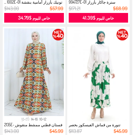
سترة جاكار بأزرار 994727E-01
تونيك بأزرار أمامية بنقشة 1002E-01 ...
سوداء...
$143.00
$57.99
$171.21
$68.99
$34.79
$41.39
خاص لليوم
خاص لليوم
18-20
14-16
10-12
تنورة من قماش الفيسكوز بخصر
فستان قطني ممشط منقوش 2135E-
مرن ومك...
01 أخضر...
$143.00
$45.99
$113.87
$45.99