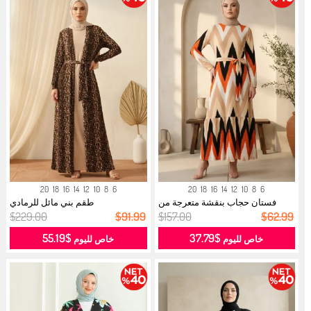
20
18
16
14
12
10
8
6
20
18
16
14
12
10
8
6
فستان حجاب بنقشة متعرجة من
طقم بني مائل للرمادي
قماش الك...
$229.00
$91.99
$157.00
$62.99
$55.19
$37.79
خاص لليوم
خاص لليوم