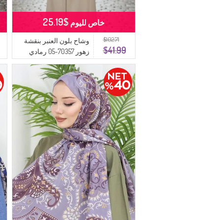
$25.19
خاص لليوم
$102.71
وشاح بلون العنبر بنقشة
$41.99
زهور 70357-05 رمادي
دخاني