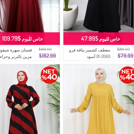
$109.79
$47.99
خاص لليوم
خاص لليوم
$456.60
$286.00
معطف كشمير بياقة فرو
فستان سهرة شيفو
$182.99
$79.99
2060-01 أسود
05 عنابي