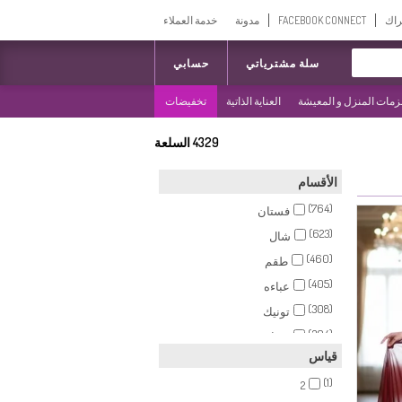
راك
FACEBOOK CONNECT
مدونة
خدمة العملاء
سلة مشترياتي
حسابي
مات المنزل و المعيشة
العناية الذاتية
تخفيضات
4329
السلعة
الأقسام
(764)
فستان
(623)
شال
(460)
طقم
(405)
عباءه
(308)
تونيك
(304)
وشاح
قياس
فساتين سهرة بتصميم اسلامي
(220)
(1)
(212)
2
بيجامة الرياضة