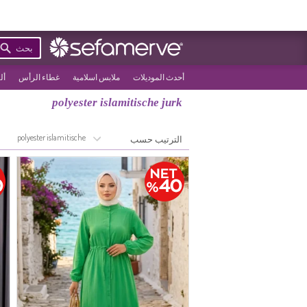
بحث
أحدث الموديلات
ملابس اسلامية
غطاء الرأس
أل
polyester islamitische jurk
>
الصفحة الرئيسية
polyester islamitische jurk