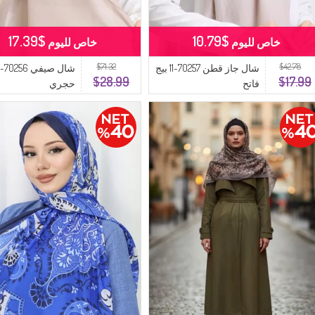
$17.39
$10.79
خاص لليوم
خاص لليوم
$71.32
$42.78
شال جاز قطن 70257-11 بيج
ش
$28.99
$17.99
فاتح
حجري