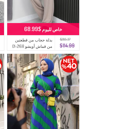
$68.99
خاص لليوم
$285.37
بدلة حجاب من قطعتين
$114.99
من قماش أويشو 2168-01
مينك