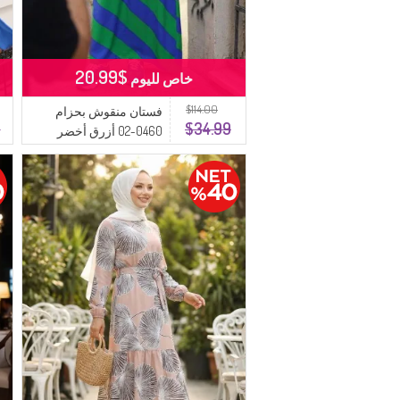
$20.99
خاص لليوم
$114.00
فستان منقوش بحزام
9
$34.99
0460-02 أزرق أخضر