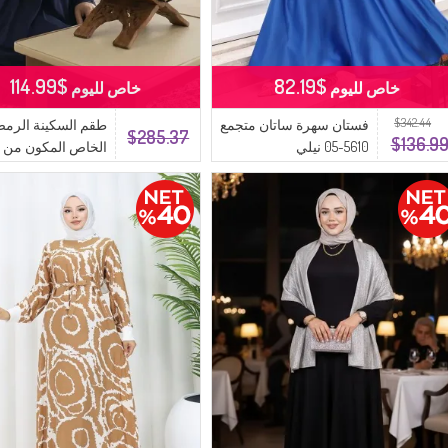
$114.99
$82.19
خاص لليوم
خاص لليوم
$342.44
فستان سهرة ساتان متجمع
طقم السكينة الرمض
$285.37
$136.9
5610-05 نيلي
- ثوب صلاة، مصحف
سجادة صلاة، عداد أذ
مسبحة -
داكن