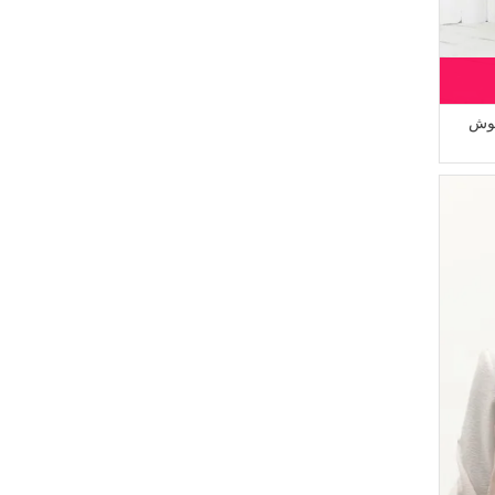
(8)
رمادي فاتح
(111)
Karaca
(8)
أخضر مائي
(97)
White Bird
(7)
برتقالي مائل للحمرة
(80)
Pinkrose
(6)
أزرق جينز
(65)
قوش
AFC
(6)
بيج فاتح
(59)
İPEKÇE
(6)
رمادي داكن
(58)
Dilber
(6)
بتي داكن
(57)
ECESUN
(5)
وردي داكن
(57)
MODA MAYSA
(5)
كاكي داكن
(55)
Enderun
(5)
اخضر فاتح
(54)
AYMİRA
(5)
بودرة فاتح
(52)
Alfasa
(5)
سيمون فاتح
(42)
Tubanur Özdemir
(5)
اخضر نفطي
(42)
Platin Eşarp
(4)
أزرق داكن
(42)
DLC TEKSTİL
(4)
أزرق فاتح
(38)
Respiro
(4)
ليلكي فاتح
(34)
Çıkrıkçı