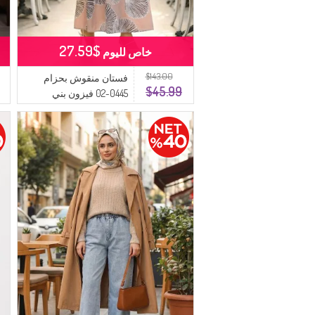
$27.59
خاص لليوم
$143.00
فستان منقوش بحزام
$45.99
0445-02 فيزون بني