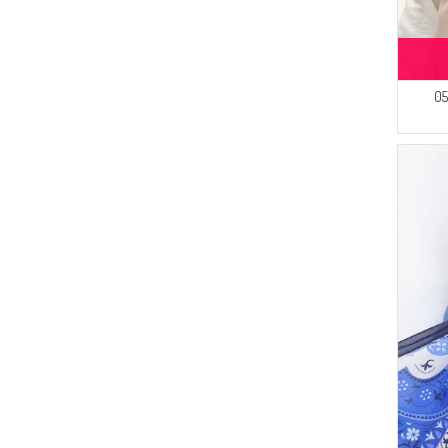
(4)
بني فاتح
(30)
Peressa Eşarp
(4)
أخضر
(23)
Livaldi
(3)
أحمر كلاريت داكن
(21)
BUTİK SUDE
(3)
وردي باودر
ال صيفي 70256-05
(16)
Sefamerve
(3)
خوخي فاتح
(14)
Mihrişah
(3)
بسكويت
(9)
Buğlem
(3)
أخضر داكن
(8)
ATS
(3)
لون بيج
(8)
Serca
(3)
أصفر زعفران
(8)
Moda Kaşmir
(7)
LE FABRİC
(4)
Oyya
(3)
FY Collection
(3)
Aşeka
(3)
Enes Eşarp
(3)
ESMİRA
(3)
CKS