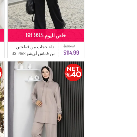
$68.99
خاص لليوم
$285.37
بدلة حجاب من قطعتين
$114.99
من قماش أويشو 2168-03
أسود