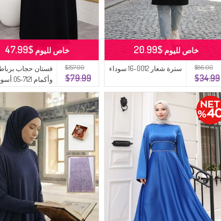
$47.99
$20.99
خاص لليوم
خاص لليوم
$257.00
$86.00
سترة شعار 0012-16 سوداء
فستان حجاب برباط
$79.99
$34.99
وأكمام 7121-05 أسود