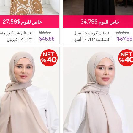
$27.59
$34.79
خاص لليوم
خاص لليوم
$129.00
$200.00
فستان كريب بتفاصيل
فستان فيسكوز من
$45.99
$57.99
كشكشة 7132-07 أسود
0447-02 فيزون