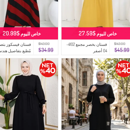
$20.99
$27.59
خاص لليوم
خاص لليوم
$143.00
$143.00
فستان بخصر مجمع 4102-
فستان فيسكوز بتص
$34.99
$45.99
04 أصفر
مُطبع بتفاصيل هندس
لون خمري وأسود