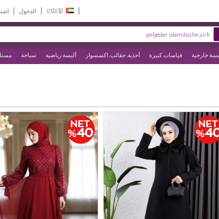
USD($)‎
الدخول
اشت
بسة خارجية
قياسات كبيرة
أحذية, حقائب, اكسسوار
ألبسة رياضية
سباحة
مستلز