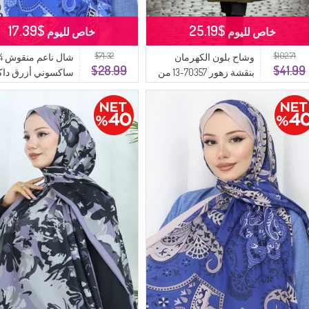
$17.39
$25.19
خاص لليوم
خاص لليوم
$71.32
$102.71
وشاح بلون الكهرمان
$28.99
$41.99
بنقشة زهور 70357-13 من
ساكسوني أزرق داك
المنك