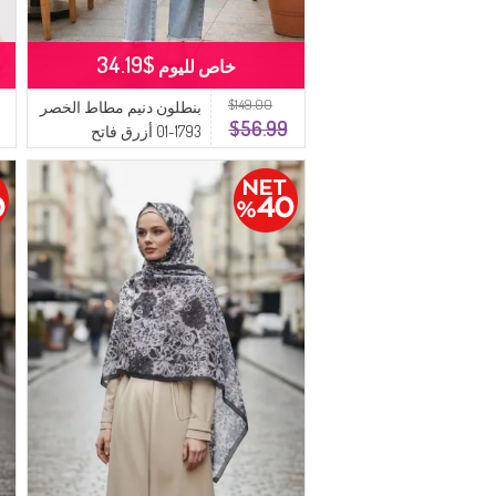
$34.19
خاص لليوم
$149.00
بنطلون دنيم مطاط الخصر
$56.99
1793-01 أزرق فاتح