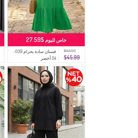
$27.59
خاص لليوم
$143.00
فستان سادة بحزام 0351-
$45.99
04 أخضر