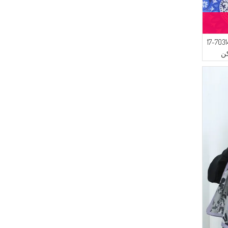
(2)
Bonjela
(2)
SUDENAZ
(1)
شال ناعم منقوش 70314-17
Arjen
ن
(1)
Cashcara
(1)
Cavene
(1)
ONX10
(1)
ÜNRA GİYİM
(1)
LEMAYE
(1)
Alperen
(1)
DEKA
(1)
NAZRALİNA