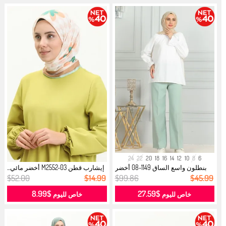
24
22
20
18
16
14
12
10
8
6
بنطلون واسع الساق 1149-08 أخضر
إيشارب قطن M2552-03 أخضر مائي...
مائي...
$52.00
$14.99
$99.86
$45.99
$8.99
$27.59
خاص لليوم
خاص لليوم