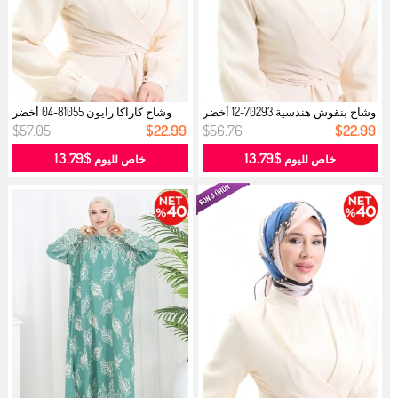
وشاح بنقوش هندسية 70293-12 أخضر
وشاح كاراكا رايون 81055-04 أخضر
بحر...
مائ...
$57.05
$22.99
$56.76
$22.99
$13.79
$13.79
خاص لليوم
خاص لليوم