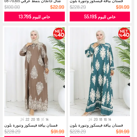
فستان بياقة فيسكوز وتنورة بلون
شال جانجان بنمط عرقي 70305-08
مائي...
أخضر ...
$100.00
$22.99
$228.29
$91.99
$13.79
$55.19
خاص لليوم
خاص لليوم
24
22
20
18
16
14
24
20
18
16
14
فستان بياقة فيسكوز وتنورة بلون
فستان بياقة فيسكوز وتنورة بلون
مائي...
مائي...
$228.29
$91.99
$228.29
$91.99