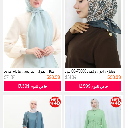
وشاح رايون رقمي 70300-06 بني
شال الفوال الفرنسي مادام ماري
مائي أ...
19099...
$71.32
$28.99
$51.34
$20.99
$17.39
$12.59
خاص لليوم
خاص لليوم