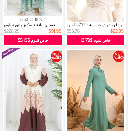
24
22
20
18
16
14
وشاح بنقوش هندسية 70293-11 أسود
فستان بياقة فيسكوز وتنورة بلون
نيل...
مائي...
$228.29
$91.99
$56.76
$22.99
$55.19
$13.79
خاص لليوم
خاص لليوم