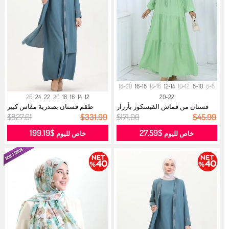
18-20
16-18
14-16
12-14
10-12
8-10
6-8
26
24
22
20
18
16
14
12
20-22
فستان من قماش الفيسكوز بأزرار
طقم فستان بصدرية مقاس كبير
نصفية...
6140-02 ...
$827.61
$331.99
$171.00
$45.99
$199.19
$27.59
خاص لليوم
خاص لليوم