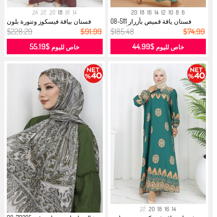
24
22
20
18
16
14
20
18
16
14
12
10
8
6
فستان ياقة قميص بأزرار 5111-08
فستان بياقة فيسكوز وتنورة بلون
أخضر...
مائي...
$228.29
$91.99
$185.48
$74.99
$55.19
$44.99
خاص لليوم
خاص لليوم
22
20
18
16
14