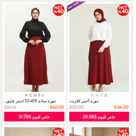
14
12
10
8
6
18
16
14
12
تنورة أحمر كلاريت
تنورة سادة 4816-03 احمر غامق...
$114.13
$52.99
$137.00
$34.99
$31.79
$20.99
خاص لليوم
خاص لليوم