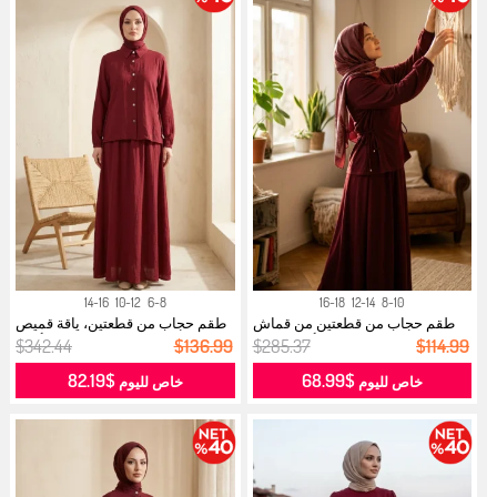
14-16
10-12
6-8
16-18
12-14
8-10
طقم حجاب من قطعتين من قماش
طقم حجاب من قطعتين، ياقة قميص
أويشو، ب...
وأزرا...
$342.44
$136.99
$285.37
$114.99
$82.19
$68.99
خاص لليوم
خاص لليوم