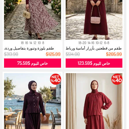
18
16
14
12
10
8
18-20
14-16
10-12
6-8
طقم من قطعتين بأزرار أمامية ورباط
طقم بلوزة وتنورة بتفاصيل وردة،
ع...
قطعت...
$313.90
$125.99
$514.00
$205.99
$75.59
$123.59
خاص لليوم
خاص لليوم