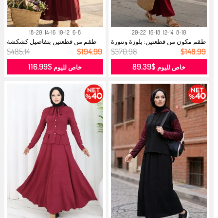
18-20
14-16
10-12
6-8
20-22
16-18
12-14
8-10
طقم مكون من قطعتين: بلوزة وتنورة
طقم من قطعتين بتفاصيل كشكشة
مك...
وأزرار ...
$485.14
$194.99
$370.98
$148.99
$116.99
$89.39
خاص لليوم
خاص لليوم