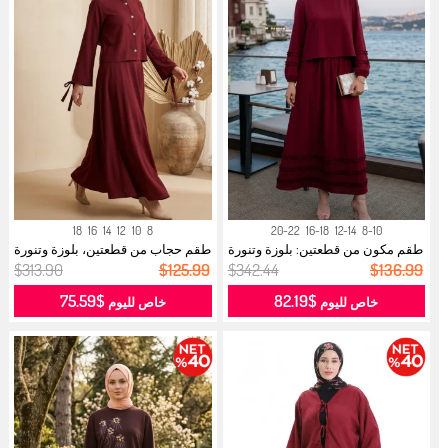
18
16
14
12
10
8
20-22
16-18
12-14
8-10
طقم مكون من قطعتين: بلوزة وتنورة
طقم حجاب من قطعتين، بلوزة وتنورة
مك...
بت...
$313.90
$125.99
$342.44
$136.99
$75.59
$82.19
خاص لليوم
خاص لليوم