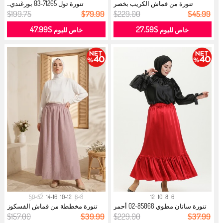
تنورة من قماش الكريب بخصر
تنورة تول 71265-03 بورغندي...
مطاطي وتص...
$199.75
$79.99
$229.00
$45.99
$47.99
$27.59
خاص لليوم
خاص لليوم
50-52
14-16
10-12
6-8
12
10
8
6
تنورة ساتان مطوي 85068-02 أحمر
تنورة مخططة من قماش الفسكوز
غامق...
مع حزام...
$157.00
$39.99
$229.00
$37.99