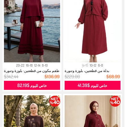
20-22
16-18
12-14
8-10
14-16
10-12
6-8
بدلة من قطعتين، بلوزة وتنورة
طقم مكون من قطعتين: بلوزة وتنورة
بتفاصي...
مك...
$342.44
$136.99
$229.00
$68.99
$82.19
$41.39
خاص لليوم
خاص لليوم