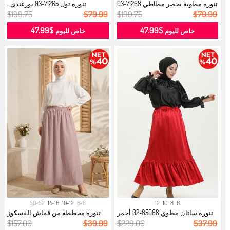
تنورة مطوية بخصر مطاطي 71268-03
تنورة تول 71265-03 بورغندي...
أحم...
$199.75
$79.99
$199.75
$79.99
$47.99
$47.99
خاص لليوم
خاص لليوم
50-52
14-16
10-12
6-8
12
10
8
6
تنورة ساتان مطوي 85068-02 أحمر
تنورة مخططة من قماش الفسكوز
غامق...
مع حزام...
$157.00
$39.99
$229.00
$37.99