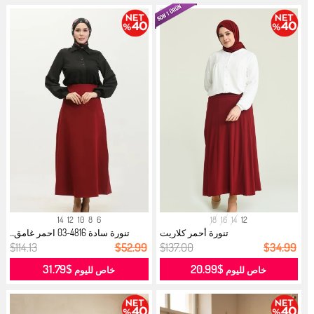
14
12
10
8
6
18
16
14
12
تنورة أحمر كلاريت
تنورة سادة 4816-03 احمر غامق...
$114.13
$52.99
$137.00
$34.99
$31.79
$20.99
خاص لليوم
خاص لليوم