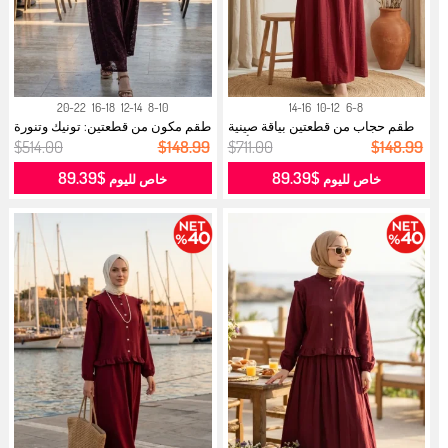
20-22
16-18
12-14
8-10
14-16
10-12
6-8
طقم حجاب من قطعتين بياقة صينية
طقم مكون من قطعتين: تونيك وتنورة
وأزر...
من...
$514.00
$148.99
$711.00
$148.99
$89.39
$89.39
خاص لليوم
خاص لليوم