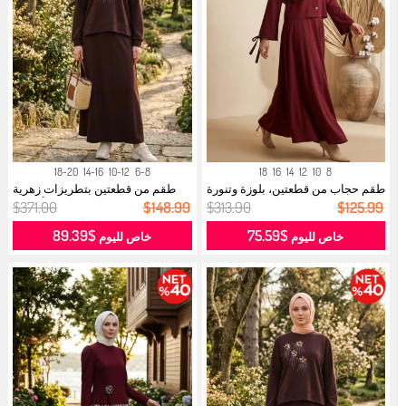
18-20
14-16
10-12
6-8
18
16
14
12
10
8
طقم حجاب من قطعتين، بلوزة وتنورة
طقم من قطعتين بتطريزات زهرية
بت...
وأحجار...
$371.00
$148.99
$313.90
$125.99
$89.39
$75.59
خاص لليوم
خاص لليوم