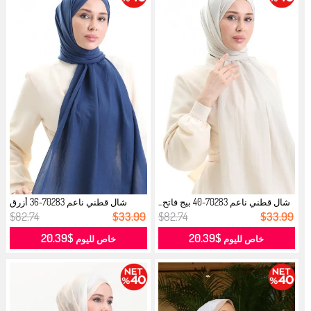
شال قطني ناعم 70283-40 بيج فاتح...
شال قطني ناعم 70283-36 أزرق
داكن فا...
$82.74
$33.99
$82.74
$33.99
$20.39
$20.39
خاص لليوم
خاص لليوم