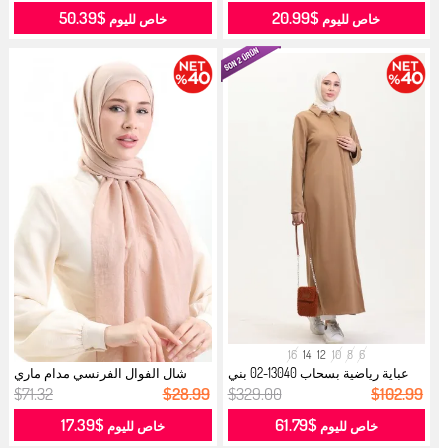
$50.39
$20.99
خاص لليوم
خاص لليوم
16
14
12
10
8
6
عباية رياضية بسحاب 13040-02 بني
شال الفوال الفرنسي مدام ماري
جمل...
19099-...
$71.32
$28.99
$329.00
$102.99
$17.39
$61.79
خاص لليوم
خاص لليوم