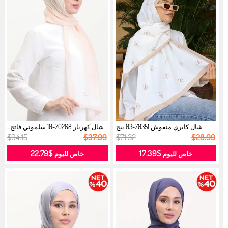
شال كابري منقوش 70351-03 بيج
شال كهربار 70268-10 سلموني فاتح...
فاتح...
$94.15
$37.99
$71.32
$28.99
$22.79
$17.39
خاص لليوم
خاص لليوم