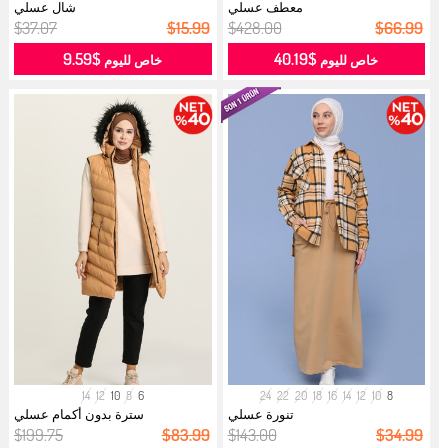
معطف عسلي
شال عسلي
$37.07
$15.99
$428.00
$66.99
$9.59
$40.19
خاص لليوم
خاص لليوم
14
12
10
8
6
24
22
20
18
16
14
12
10
8
تنورة عسلي
سترة بدون أكمام عسلي
$199.75
$83.99
$143.00
$34.99