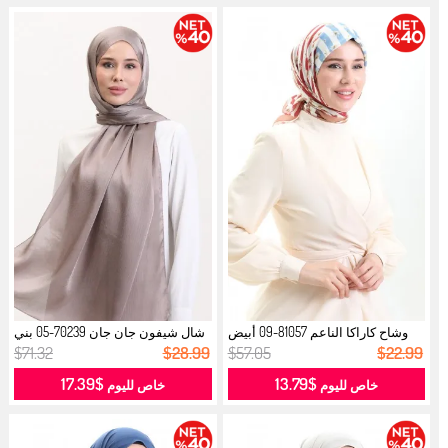
وشاح كاراكا الناعم 81057-09 أبيض
شال شيفون جان جان 70239-05 بني
جم...
فاتح...
$71.32
$28.99
$57.05
$22.99
$17.39
$13.79
خاص لليوم
خاص لليوم