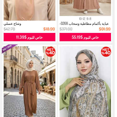
10-12
6-8
عباية بأكمام مطاطية وسحاب 0268-
وشاح عسلي
01 ل...
$42.78
$18.99
$371.00
$91.99
$11.39
$55.19
خاص لليوم
خاص لليوم