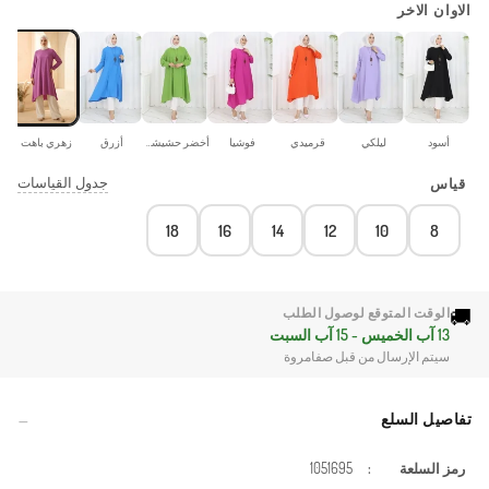
الاوان الاخر
أسود
ليلكي
قرميدي
فوشيا
أخضر حشيشي
أزرق
زهري باهت
جدول القياسات
قياس
18
16
14
12
10
8
🚚
الوقت المتوقع لوصول الطلب
13 آب الخميس - 15 آب السبت
سيتم الإرسال من قبل صفامروة
تفاصيل السلع
رمز السلعة
:
1051695