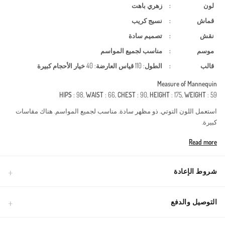
لون
:
زهري باهت
قماش
:
نسيج كريب
نقش
:
تصميم سادة
موسم
:
مناسب لجميع المواسم
قالب
:
الطول
: 110
قياس العارضة
: 40
خيار الأحجام كبيرة
Measure of Mannequin
HIPS
: 98,
WAIST
: 66,
CHEST
: 90,
HEIGHT
: 175,
WEIGHT
: 59
استعمل اللون التوتي. ذو مظهر سادة. مناسب لجميع المواسم. هناك مقاسات
كبيرة.
Made in Türkiye
Read more
شروط الإعادة
التوصيل والدفع