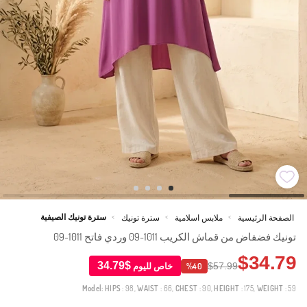
سترة تونيك الصيفية
الصفحة الرئيسية
ملابس اسلامية
سترة تونيك
>
>
>
تونيك فضفاض من قماش الكريب 1011-09 وردي فاتح 1011-09
$34.79
$34.79
$57.99
خاص لليوم
%40
Model:
HIPS
: 98,
WAIST
: 66,
CHEST
: 90,
HEIGHT
: 175,
WEIGHT
: 59