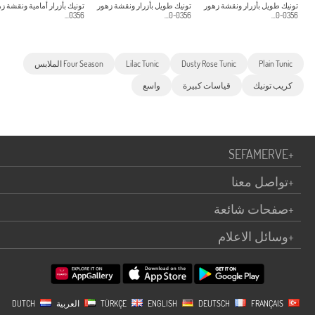
تونيك طويل بأزرار ونقشة زهور
تونيك طويل بأزرار ونقشة زهور
تونيك بأزرار أمامية ونقشة ز
0356...
0356-0...
0356-0...
Plain Tunic
Dusty Rose Tunic
Lilac Tunic
Four Season الملابس
كريب تونيك
قياسات كبيرة
واسع
SEFAMERVE
+
+
تواصل معنا
+
صفحات شائعة
+
وسائل الاعلام
TÜRKÇE
FRANÇAIS
DEUTSCH
ENGLISH
العربية
DUTCH