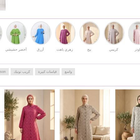
اودر
كريمي
بيج
زهري باهت
أزرق
أخضر حشيشي
واسع
قياسات كبيرة
كريب تونيك
Season