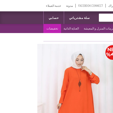
راك
FACEBOOK CONNECT
مدونة
خدمة العملاء
سلة مشترياتي
حسابي
مات المنزل و المعيشة
العناية الذاتية
تخفيضات