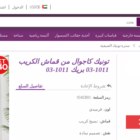
USD($)‎
الدخول
اشت
بسة خارجية
قياسات كبيرة
أحذية, حقائب, اكسسوار
ألبسة رياضية
سباحة
مستلز
>
سترة تونيك الصيفية
تونيك كاجوال من قماش الكريب
1011-03 بريك 1011-03
شروط الإعادة
تفاصيل السلع
1045390
رمز السلعة :
قرميدي
لون :
نسيج كريب
قماش :
تصميم سادة
نقش :