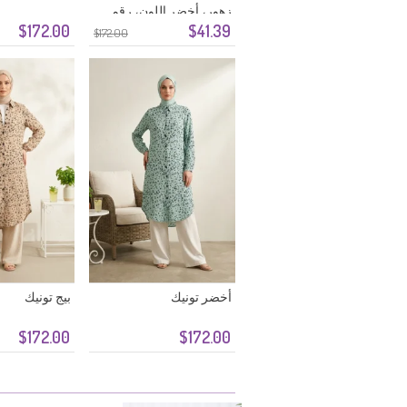
زهور، أخضر اللون، رقم
$172.00
$41.39
الموديل 0356-01
$172.00
أخضر تونيك
بيج تونيك
$172.00
$172.00