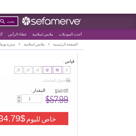
بحث
أحدث الموديلات
ملابس اسلامية
غطاء الرأس
أل
>
>
الصفحة الرئيسية
ملابس اسلامية
سترة تونيك
قياس :
18
16
14
12
10
8
جدول القياسات
المقدار :
$143.00
$57.99
$34.79
خاص لليوم