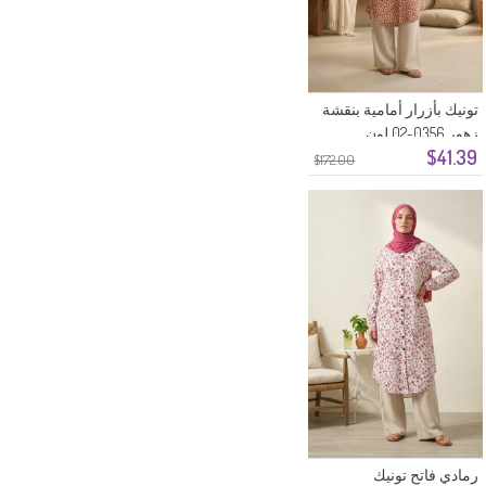
تونيك بأزرار أمامية بنقشة
زهور 0356-02 لون
$41.39
السلمون
$172.00
رمادي فاتح تونيك