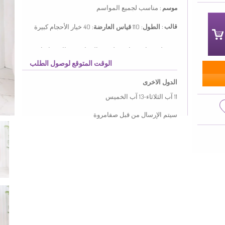
مناسب لجميع المواسم
موسم :
الطول:
110
قياس العارضة:
40
خيار الأحجام كبيرة
قالب :
ذو مظهر سادة. مناسب لجميع المواسم. هناك مقاسات
كبيرة.
الوقت المتوقع لوصول الطلب
Made in Türkiye
الدول الاخرى
MEASURE OF MANNEQUIN :
11 آب الثلاثاء-13 آب الخميس
HIPS
: 98,
WAIST
: 71,
CHEST
: 85,
HEIGHT
: 170,
WEIGHT
: 57
سيتم الإرسال من قبل صفامروة