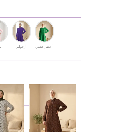
أخضر عشبي
أرجواني
ب