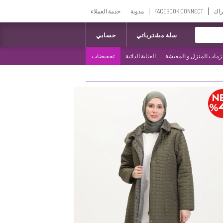
راك
FACEBOOK CONNECT
مدونة
خدمة العملاء
سلة مشترياتي
حسابي
مات المنزل و المعيشة
العناية الذاتية
تخفيضات