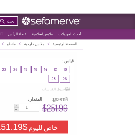
بحث
أحدث الموديلات
ملابس اسلامية
غطاء الرأس
أل
>
>
>
الصفحة الرئيسية
ملابس خارجية
مانطو
قياس :
22
20
18
16
14
12
10
28
26
جدول القياسات
المقدار :
$628.00
$251.99
$151.19
خاص لليوم