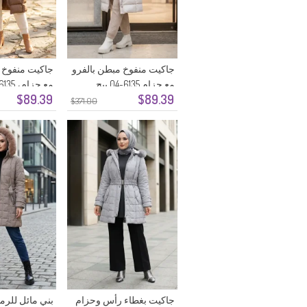
جاكيت منفوخ مبطن بالفرو
جاكيت منفوخ 
مع حزام 6135-04 بيج
$89.39
$89.39
فاتح
$371.00
جاكيت بغطاء رأس وحزام
بني مائل للر