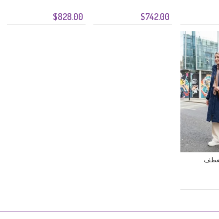
$828.00
$742.00
معطف