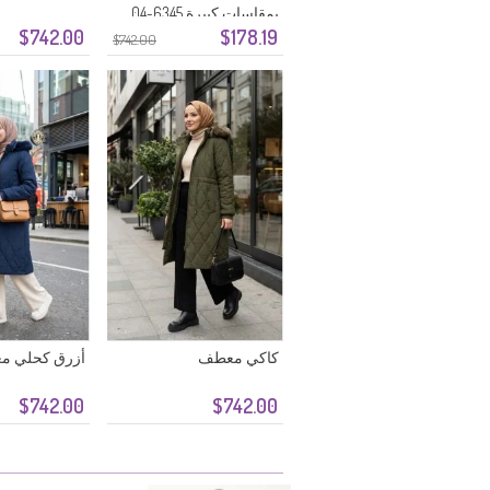
بمقاسات كبيرة 6345-04
$742.00
$178.19
رمادي
$742.00
كاكي معطف
أزرق كحلي 
$742.00
$742.00