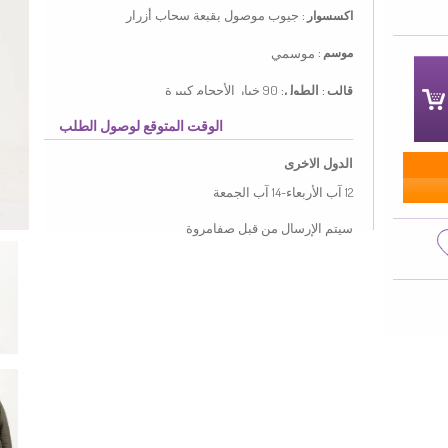
جيوب
موصول بقبعة
سحاب
أزرار
اكسسوار :
موسمي
موسم :
الطول:
90
خيار الأحجام كبيرة
قالب :
الوقت المتوقع لوصول الطلب
ذو لون الحشيشي. قماش البوليستر لا يحتاج كثيرا إلى
الكوي. ذو مظهر سادة. استعملت الأزرار ليجعل المنتج
الدول الاخرى
سهولة الارتداء. قماشه مناسب لجميع المواسم. هناك
مقاسات كبيرة.
12 آب الأربعاء-14 آب الجمعة
Made in Türkiye
سيتم الإرسال من قبل صفامروة
MEASURE OF MANNEQUIN :
HIPS
: 98,
WAIST
: 66,
CHEST
: 90,
HEIGHT
: 175,
WEIGHT
: 59