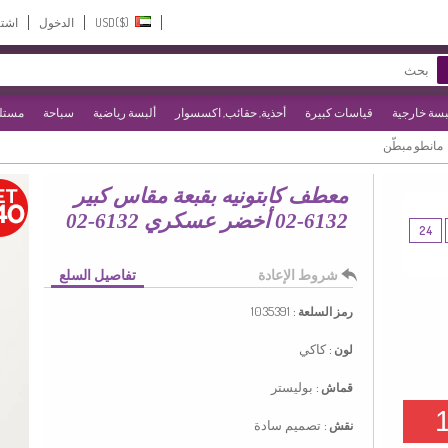
USD($)‎
الدخول
اشت
بسة خارجية
قياسات كبيرة
أحذية, حقائب, اكسسوار
ألبسة رياضية
سباحة
مستلز
مانطو مبطّن
معطف كابتونيه بقبعة مقاس كبير
6132-02 أخضر عسكري 6132-02
24
شروط الإعادة
تفاصيل السلع
1035391
رمز السلعة :
كاكي
لون :
بوليستر
قماش :
تصميم سادة
نقش :