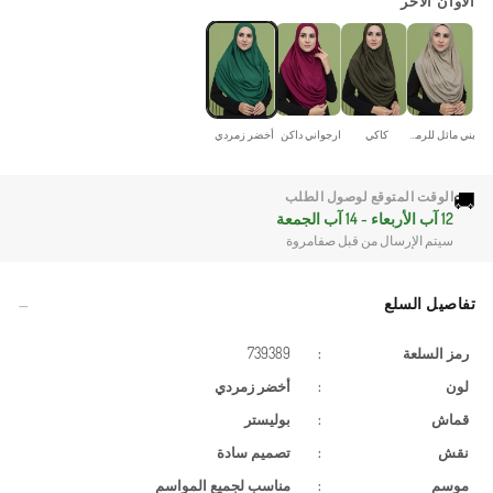
الاوان الاخر
بني مائل للرمادي
كاكي
ارجواني داكن
أخضر زمردي
🚚
الوقت المتوقع لوصول الطلب
12 آب الأربعاء - 14 آب الجمعة
سيتم الإرسال من قبل صفامروة
تفاصيل السلع
رمز السلعة
:
739389
لون
:
أخضر زمردي
قماش
:
بوليستر
نقش
:
تصميم سادة
موسم
:
مناسب لجميع المواسم