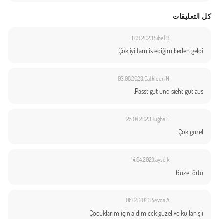
كل التعليقات
11.09.2023
Sibel B.
Çok iyi tam istediğim beden geldi
03.08.2023
Cathleen N.
Passt gut und sieht gut aus.
25.04.2023
Tuğba E.
Çok güzel
14.04.2023
ayse k.
Guzel örtü
06.04.2023
Sevda A.
Çocuklarım için aldım çok güzel ve kullanışlı