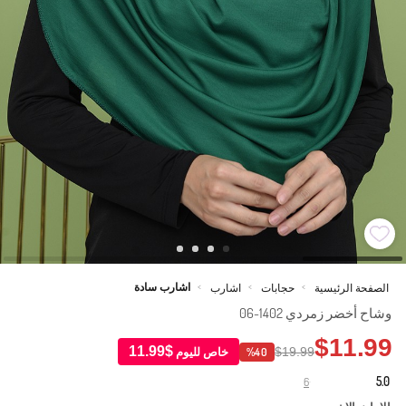
اشارب سادة
الصفحة الرئيسية
حجابات
اشارب
>
>
>
وشاح أخضر زمردي 1402-06
$11.99
$11.99
$19.99
خاص لليوم
%40
5.0
6
·