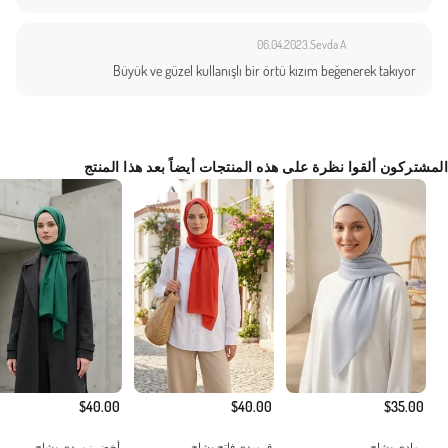
06.04.2023
Sevda A.
Büyük ve güzel kullanışlı bir örtü kızım beğenerek takıyor
المشتركون ألقوا نظرة على هذه المنتجات أيضاً بعد هذا المنتج
$40.00
$40.00
$35.00
رمادي وشاح
قرميدي فاتح وشاح
أخضر زمردي وشاح