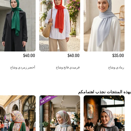
$40.00
$40.00
$35.00
رمادي وشاح
قرميدي فاتح وشاح
أخضر زمردي وشاح
بهذه المنتجات نجذب اهتمامكم