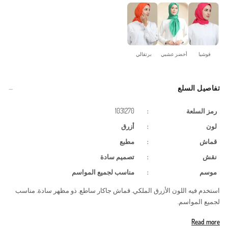
فوشيا
أخضر عشبي
برتقالي
تفاصيل السلع
رمز السلعة
:
1031270
لون
:
أزرق
قماش
:
مطبع
نقش
:
تصميم سادة
موسم
:
مناسب لجميع المواسم
استخدم فيه اللون الأزرق الملكي. قماش جاكار ساطع. ذو مظهر سادة. مناسب
لجميع المواسم.
Made in Türkiye
Read more