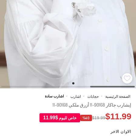
اشارب سادة
الصفحة الرئيسية
حجابات
اشارب
>
>
>
إيشارب جاكار 90168-11 أزرق ملكي 90168-11
$11.99
$11.99
$19.99
خاص لليوم
%40
الاوان الاخر