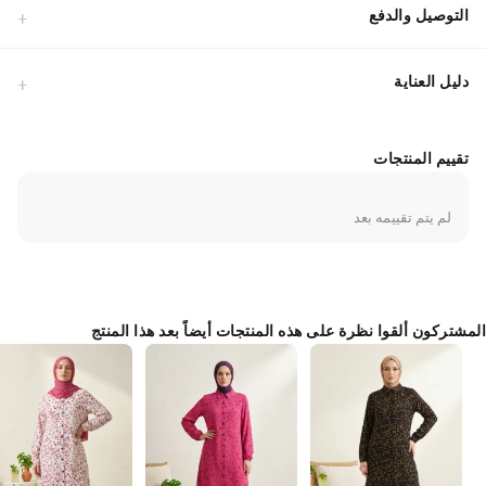
بمرور الهواء ويمنع التعرق.تصميم طويل وفضفاض يوفر التغطية الكاملة والراحة
التوصيل والدفع
المثالية.فتحات جانبية تمنحك سهولة في الحركة وجاذبية في التصميم.مثالي
للتنسيق مع البنطلونات للحصول على مظهر عصري ومحتشم.سواء كنتِ في
دليل العناية
العمل أو في نزهة كاجوال، فإن هذا التونيك يمنحك الثقة التي تحتاجينها. صُمم
خصيصاً ليلائم احتياجات المرأة التي تبحث عن الجودة والستر في آن واحد.
النسيج المتين يحافظ على رونقه حتى بعد الغسيل المتكرر.
تقييم المنتجات
Made in Türkiye
لم يتم تقييمه بعد
المشتركون ألقوا نظرة على هذه المنتجات أيضاً بعد هذا المنتج