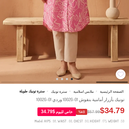
سترة تونيك طويلة
الصفحة الرئيسية
ملابس اسلامية
سترة تونيك
>
>
>
تونيك بأزرار أمامية بنقوش 1002G-01 وردي 1002G-01
$34.79
$34.79
$57.99
خاص لليوم
%40
Model:
HIPS
: 98,
WAIST
: 66,
CHEST
: 90,
HEIGHT
: 175,
WEIGHT
: 59