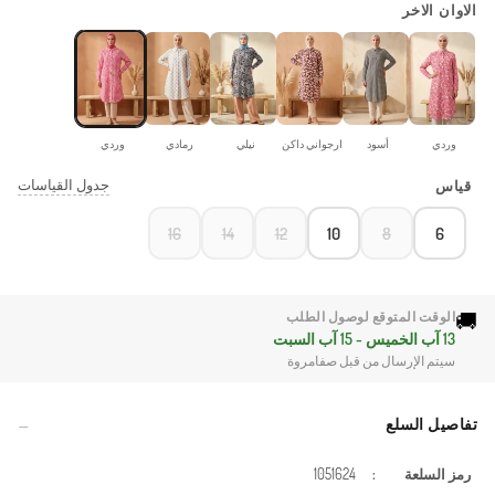
الاوان الاخر
وردي
أسود
ارجواني داكن
نيلي
رمادي
وردي
جدول القياسات
قياس
16
14
12
10
8
6
🚚
الوقت المتوقع لوصول الطلب
13 آب الخميس - 15 آب السبت
سيتم الإرسال من قبل صفامروة
تفاصيل السلع
رمز السلعة
:
1051624