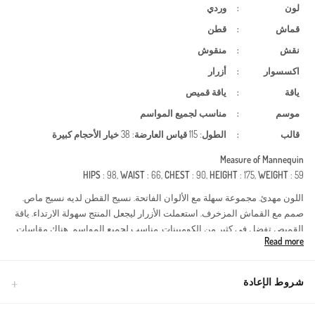
لون
:
وردي
قماش
:
قطن
نقش
:
منقوش
اكسسوار
:
أزرار
ياقة
:
ياقة قميص
موسم
:
مناسب لجميع المواسم
قالب
:
الطول
: 115
قياس العارضة
: 38
خيار الأحجام كبيرة
Measure of Mannequin
HIPS
: 98,
WAIST
: 66,
CHEST
: 90,
HEIGHT
: 175,
WEIGHT
: 59
اللون مهدئ. مجموعة سهلة مع الألوان الفاتحة. نسيج القطن لديه نسيج ماص.
صمم مع القماش المزخرف. استعملت الأزرار ليجعل المنتج سهولة الارتداء. ياقة
القميص تفضل في كثير من الكومبينات. مناسب لجميع المواسم. هناك مقاسات
Read more
كبيرة.
تألقي بإطلالة تجمع بين الأناقة والراحة مع هذا التونيك المصنوع من القطن
الطبيعي عالي الجودة. يتميز بتصميمه العملي بياقة قميص وأزرار كاملة، مما
شروط الإعادة
يجعله مثالياً للاستخدام اليومي في مختلف الفصول. يضمن القماش القطني
المسامي برودة الجسم وعدم الشفافية.مصنوع من القطن الخالص الذي يسمح