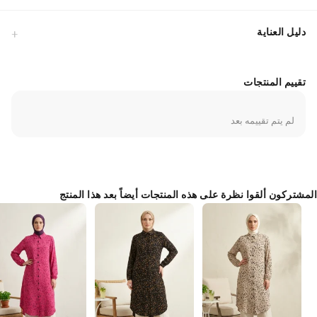
للأعلى، مما يوفر تجربة مريحة.القالب: بفضل قصته الحديثة التي لا تحدد تفاصيل
الجسم، فإنه يضمن لكِ الشعور بالثقة في أي وقت من اليوم.الموسم: مناسب
دليل العناية
للاستخدام في جميع الفصول بفضل نسيجه الذي يسمح بمرور الهواء.يمكنكِ
تنسيق هذا التصميم بسهولة مع بناطيل الجينز لإطلالة يومية، أو مع البناطيل
القماشية والتنانير لأناقة العمل. تصميمه البسيط مناسب جداً لإغنائه
بالإكسسوارات. يُنصح بالغسل في درجات حرارة منخفضة لضمان الاستخدام
تقييم المنتجات
طويل الأمد. يمنحكِ مظهراً أنيقاً ومحتشماً بفضل طوله المتوافق مع معايير
ملابس المحجبات.
لم يتم تقييمه بعد
Made in Türkiye
المشتركون ألقوا نظرة على هذه المنتجات أيضاً بعد هذا المنتج