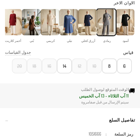
الاوان الاخر
أسود
رمادي
أزرق كحلي
نيلي
كريمي
بُني
أحمر كلاريت
جدول القياسات
قياس
20
18
16
14
12
10
8
6
🚚
الوقت المتوقع لوصول الطلب
11 آب الثلاثاء - 13 آب الخميس
سيتم الإرسال من قبل صفامروة
تفاصيل السلع
رمز السلعة
:
1051666