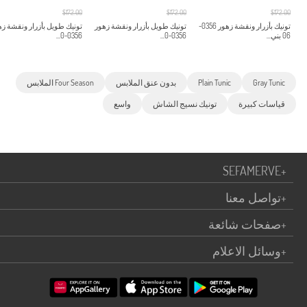
$172.00
$172.00
$172.00
تونيك بأزرار ونقشة زهور 0356-
تونيك طويل بأزرار ونقشة زهور
تونيك طويل بأزرار ونقشة زه
06 بني...
0356-0...
0356-0...
Gray Tunic
Plain Tunic
بدون عنق الملابس
Four Season الملابس
قياسات كبيرة
تونيك نسيج الشاش
واسع
SEFAMERVE
+
+
تواصل معنا
+
صفحات شائعة
+
وسائل الاعلام