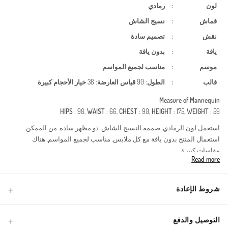
لون
:
رمادي
قماش
:
نسيج الشاش
نقش
:
تصميم سادة
ياقة
:
بدون ياقة
موسم
:
مناسب لجميع المواسم
قالب
:
الطول
: 90
قياس العارضة
: 38
خيار الأحجام كبيرة
Measure of Mannequin
HIPS
: 98,
WAIST
: 66,
CHEST
: 90,
HEIGHT
: 175,
WEIGHT
: 59
استعمل لون الرمادي. صممه النسيج الشاش. ذو مظهر سادة. من الممكن
استعمال المنتج بدون ياقة مع كل ملابس. مناسب لجميع المواسم. هناك
مقاسات كبيرة.
Read more
يُعد هذا التصميم حجر الزاوية في الأزياء المحتشمة الحديثة، حيث تم تطويره
خصيصاً ليُكمل أناقتك طوال فصول السنة الأربعة. تتميز تقنية القماش الدوبل
(المزدوج) بقوامها المتماسك ومتانتها العالية. تحافظ البنية الفريدة للقماش على
شروط الإعادة
شكلها طوال اليوم، وتقاوم التجاعيد، ولا تقيد حرية حركتك.مميزات القماش: تم
استخدام قماش دوبل عالي الجودة لضمان ملمس فاخر.التفاصيل: توفر البنية
المطاطية المرنة عند أطراف الأكمام سهولة في الاستخدام وتمنع انزلاق الأكمام
التوصيل والدفع