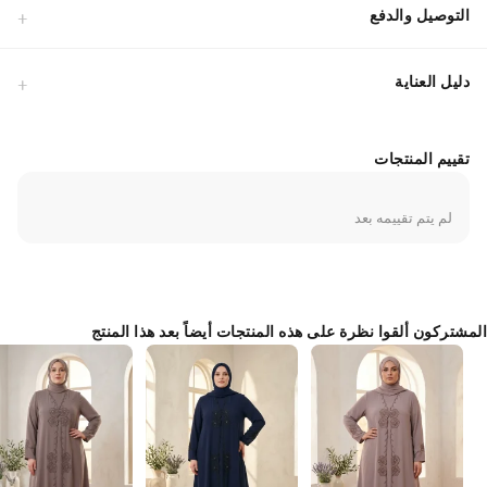
التل المنسدل لإعطاء مظهر أنثوي راقٍ.القصة: قصة قياسية مريحة تضمن لكِ
التوصيل والدفع
حرية الحركة مع الحفاظ على المظهر المحتشم.نصيحة التنسيق: يمكن تنسيقه
مع حذاء كعب عالٍ وحقيبة سهرة صغيرة لإكمال الأناقة.تم تصميم هذا الفستان
دليل العناية
ليناسب الأجواء الاحتفالية مع مراعاة راحة الجسم، حيث يسمح النسيج بمرور
الهواء مما يجعله مثالياً للسهرات الطويلة. اختيار مثالي لمن تبحث عن التميز في
حفلات الزفاف والمناسبات الخاصة.
تقييم المنتجات
Made in Türkiye
لم يتم تقييمه بعد
المشتركون ألقوا نظرة على هذه المنتجات أيضاً بعد هذا المنتج