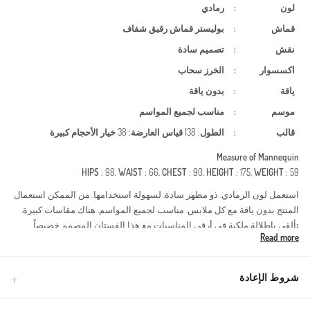
لون
:
رمادي
قماش
:
بوليستر
قماش رقيق شفاف
نقش
:
تصميم سادة
اكسسوار
:
الخرز
سحاب
ياقة
:
بدون ياقة
موسم
:
مناسب لجميع المواسم
قالب
:
الطول
: 138
قياس العارضة
: 38
خيار الأحجام كبيرة
Measure of Mannequin
HIPS
: 98,
WAIST
: 66,
CHEST
: 90,
HEIGHT
: 175,
WEIGHT
: 59
استعمل لون الرمادي. ذو مظهر سادة. لسهولة استخدامها. من الممكن استعمال
المنتج بدون ياقة مع كل ملابس. مناسب لجميع المواسم. هناك مقاسات كبيرة.
تألقي بإطلالة ملكية في أرقى المناسبات مع هذا الفستان المصمم خصيصاً
Read more
للمرأة العصرية التي تبحث عن الفخامة والحشمة. الفستان مصنوع من قماش
البوليستر الفاخر الذي يناسب جميع الفصول، ويتميز بطبقات من التل الناعم
المزين بأحجار براقة تضفي لمسة من السحر على حضورك.نوع القماش:
شروط الإعادة
بوليستر عالي الجودة، يتميز بمتانته وقدرته على الحفاظ على شكل
التصميم.تفاصيل التصميم: تطريز يدوي دقيق بالأحجار على الصدر مع تنورة من