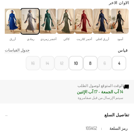
الاوان الاخر
أسود
أزرق كحلي
أحمر كلاريت
كاكي
أخضر زمردي
رمادي
أزرق
جدول القياسات
قياس
16
14
12
10
8
6
4
🚚
الوقت المتوقع لوصول الطلب
14 آب الجمعة - 17 آب الإثنين
سيتم الإرسال من قبل صفامروة
تفاصيل السلع
رمز السلعة
:
1051452