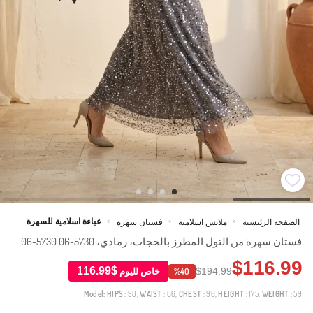
عباءة اسلامية للسهرة
الصفحة الرئيسية
ملابس اسلامية
فستان سهرة
>
>
>
فستان سهرة من التول المطرز بالحجاب، رمادي، 5730-06 5730-06
$116.99
$116.99
$194.99
خاص لليوم
%40
Model:
HIPS
: 98,
WAIST
: 66,
CHEST
: 90,
HEIGHT
: 175,
WEIGHT
: 59