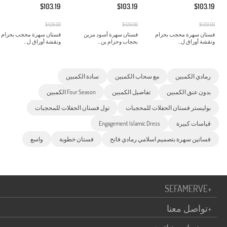
$103.19
$103.19
$103.19
$429.00
$429.00
$429.00
فستان سهرة محجب بحزام
فستان سهرة أسود مزين
فستان سهرة محجب بحزام
ونقشة أوراق ل...
بحجاب وحزام بن...
ونقشة أوراق ل...
رمادي الكمبين
مع سحاب الكمبين
سادة الكمبين
بدون عنق الكمبين
تفاصيل الكمبين
Four Season الكمبين
بوليستر فستان الحفلات للمحجبات
تول فستان الحفلات للمحجبات
قياسات كبيرة
Engagement Islamic Dress
فساتين سهرة بتصميم اسلامي رمادي فاتح
فستان خطوبة
واسع
SEFAMERVE
+
+
تواصل معنا