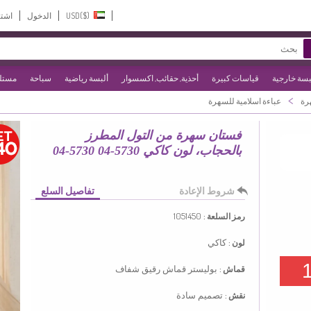
USD($)‎
الدخول
اشت
بسة خارجية
قياسات كبيرة
أحذية, حقائب, اكسسوار
ألبسة رياضية
سباحة
مستلز
>
رة
عباءة اسلامية للسهرة
فستان سهرة من التول المطرز
بالحجاب، لون كاكي 5730-04 5730-04
شروط الإعادة
تفاصيل السلع
1051450
رمز السلعة :
كاكي
لون :
بوليستر
قماش رقيق شفاف
قماش :
تصميم سادة
نقش :