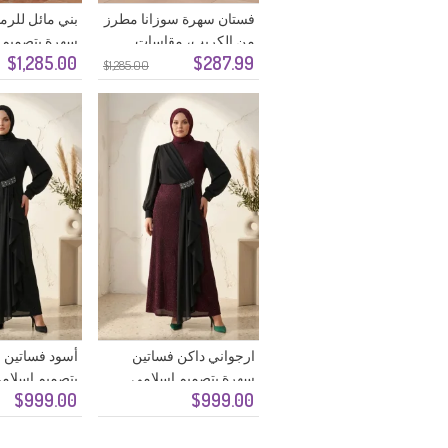
فستان سهرة سوزانا مطرز
بني مائل للرم
من الكريب، مقاسات
سهرة بتصميم 
$1,285.00
$287.99
كبيرة، لون كحلي، رقم
$1,285.00
الموديل 6370-05
ارجواني داكن فساتين
أسود فساتين 
سهرة بتصميم اسلامي
بتصميم اسلام
$999.00
$999.00