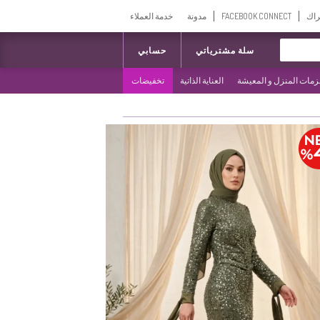
راك
FACEBOOK CONNECT
مدونة
خدمة العملاء
سلة مشترياتي
حسابي
مات المنزل و المعيشة
العناية الذاتية
تخفيضات