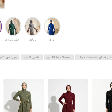
الأجواء الاحتفالية مع مراعاة راحة الجسم، حيث يسمح
النسيج بمرور الهواء مما يجعله مثالياً للسهرات الطويلة.
اختيار مثالي لمن تبحث عن التميز في حفلات الزفاف
والمناسبات الخاصة.
Made in Türkiye
MEASURE OF MANNEQUIN :
HIPS
: 98,
WAIST
: 66,
CHEST
: 90,
HEIGHT
: 175,
أزرق
رمادي
أخضر زمردي
WEIGHT
: 59
يستر فستان الحفلات للمحجبات
Four Season الكمبين
تفاصيل الكمبين
بدون عنق الكمب