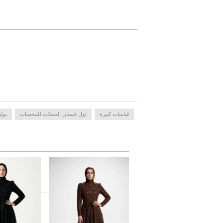
قياسات كبيرة
تول فستان الحفلات للمحجبات
بول