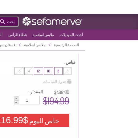
بحث
أحدث الموديلات
ملابس اسلامية
غطاء الرأس
أل
>
>
الصفحة الرئيسية
ملابس اسلامية
فستان سه
قياس :
16
14
12
10
8
6
جدول القياسات
المقدار :
$486.00
$194.99
$116.99
خاص لليوم