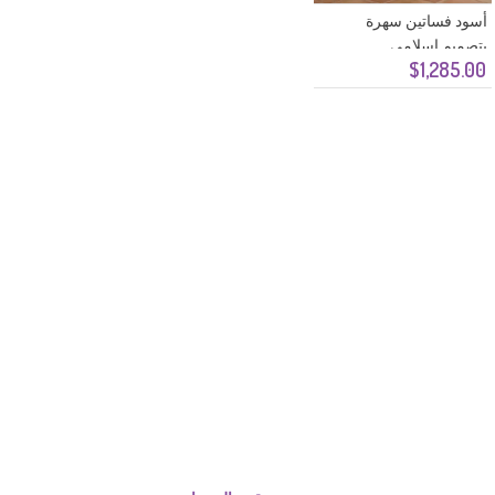
أسود فساتين سهرة
بتصميم اسلامي
$1,285.00