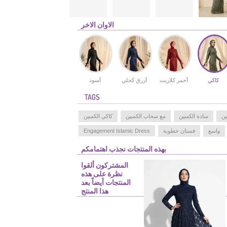
الاوان الاخر
كاكي
أحمر كلاريت
أزرق كحلي
أسود
TAGS
ين
سادة الكمبين
مع سحاب الكمبين
كاكي الكمبين
واسع
فستان خطوبة
Engagement Islamic Dress
بهذه المنتجات نجذب اهتمامكم
المشتركون ألقوا
نظرة على هذه
المنتجات أيضاً بعد
هذا المنتج