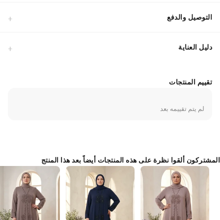
التصميم.تفاصيل التصميم: تطريز يدوي دقيق بالأحجار على الصدر مع تنورة من
التل المنسدل لإعطاء مظهر أنثوي راقٍ.القصة: قصة قياسية مريحة تضمن لكِ
التوصيل والدفع
حرية الحركة مع الحفاظ على المظهر المحتشم.نصيحة التنسيق: يمكن تنسيقه
مع حذاء كعب عالٍ وحقيبة سهرة صغيرة لإكمال الأناقة.تم تصميم هذا الفستان
دليل العناية
ليناسب الأجواء الاحتفالية مع مراعاة راحة الجسم، حيث يسمح النسيج بمرور
الهواء مما يجعله مثالياً للسهرات الطويلة. اختيار مثالي لمن تبحث عن التميز في
حفلات الزفاف والمناسبات الخاصة.
تقييم المنتجات
Made in Türkiye
لم يتم تقييمه بعد
المشتركون ألقوا نظرة على هذه المنتجات أيضاً بعد هذا المنتج