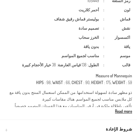
رمز السلعة
:
1051449
لون
:
أحمر كلاريت
قماش
:
بوليستر
قماش رقيق شفاف
نقش
:
تصميم سادة
اكسسوار
:
الخرز
سحاب
ياقة
:
بدون ياقة
موسم
:
مناسب لجميع المواسم
قالب
:
الطول
: 138
قياس العارضة
: 38
خيار الأحجام كبيرة
Measure of Mannequin
HIPS
: 98,
WAIST
: 66,
CHEST
: 90,
HEIGHT
: 175,
WEIGHT
: 59
ذو مظهر سادة. لسهولة استخدامها. من الممكن استعمال المنتج بدون ياقة مع
كل ملابس. مناسب لجميع المواسم. هناك مقاسات كبيرة.
تألقي بإطلالة ملكية في أرقى المناسبات مع هذا الفستان المصمم خصيصاً
Read more
للمرأة العصرية التي تبحث عن الفخامة والحشمة. الفستان مصنوع من قماش
البوليستر الفاخر الذي يناسب جميع الفصول، ويتميز بطبقات من التل الناعم
المزين بأحجار براقة تضفي لمسة من السحر على حضورك.نوع القماش:
شروط الإعادة
بوليستر عالي الجودة، يتميز بمتانته وقدرته على الحفاظ على شكل