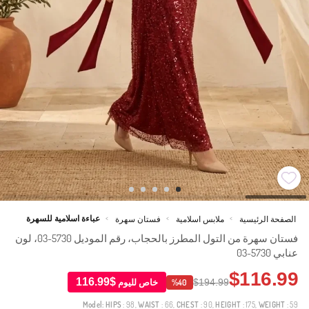
عباءة اسلامية للسهرة
الصفحة الرئيسية
ملابس اسلامية
فستان سهرة
>
>
>
فستان سهرة من التول المطرز بالحجاب، رقم الموديل 5730-03، لون
عنابي 5730-03
$116.99
$116.99
$194.99
خاص لليوم
%40
Model:
HIPS
: 98,
WAIST
: 66,
CHEST
: 90,
HEIGHT
: 175,
WEIGHT
: 59