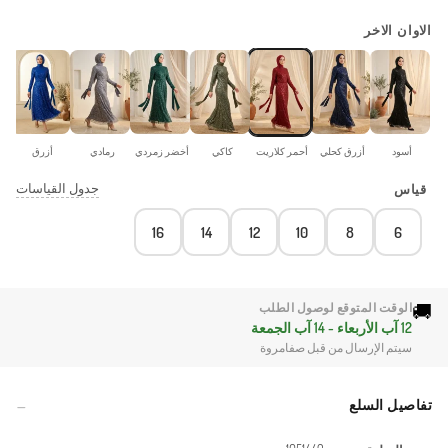
الاوان الاخر
أسود
أزرق كحلي
أحمر كلاريت
كاكي
أخضر زمردي
رمادي
أزرق
جدول القياسات
قياس
16
14
12
10
8
6
🚚
الوقت المتوقع لوصول الطلب
12 آب الأربعاء - 14 آب الجمعة
سيتم الإرسال من قبل صفامروة
تفاصيل السلع