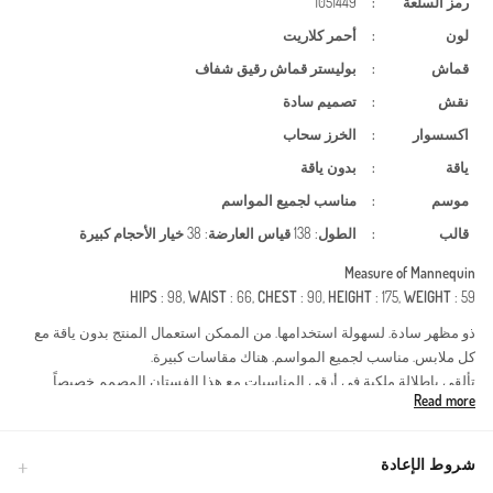
رمز السلعة
:
1051449
لون
:
أحمر كلاريت
قماش
:
بوليستر
قماش رقيق شفاف
نقش
:
تصميم سادة
اكسسوار
:
الخرز
سحاب
ياقة
:
بدون ياقة
موسم
:
مناسب لجميع المواسم
قالب
:
الطول
: 138
قياس العارضة
: 38
خيار الأحجام كبيرة
Measure of Mannequin
HIPS
: 98,
WAIST
: 66,
CHEST
: 90,
HEIGHT
: 175,
WEIGHT
: 59
ذو مظهر سادة. لسهولة استخدامها. من الممكن استعمال المنتج بدون ياقة مع
كل ملابس. مناسب لجميع المواسم. هناك مقاسات كبيرة.
تألقي بإطلالة ملكية في أرقى المناسبات مع هذا الفستان المصمم خصيصاً
Read more
للمرأة العصرية التي تبحث عن الفخامة والحشمة. الفستان مصنوع من قماش
البوليستر الفاخر الذي يناسب جميع الفصول، ويتميز بطبقات من التل الناعم
المزين بأحجار براقة تضفي لمسة من السحر على حضورك.نوع القماش:
شروط الإعادة
بوليستر عالي الجودة، يتميز بمتانته وقدرته على الحفاظ على شكل