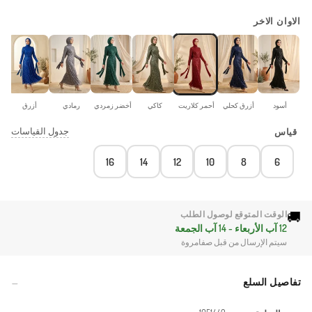
الاوان الاخر
أسود
أزرق كحلي
أحمر كلاريت
كاكي
أخضر زمردي
رمادي
أزرق
جدول القياسات
قياس
16
14
12
10
8
6
🚚
الوقت المتوقع لوصول الطلب
12 آب الأربعاء - 14 آب الجمعة
سيتم الإرسال من قبل صفامروة
تفاصيل السلع