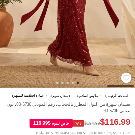
عباءة اسلامية للسهرة
الصفحة الرئيسية
ملابس اسلامية
فستان سهرة
>
>
>
فستان سهرة من التول المطرز بالحجاب، رقم الموديل 5730-03، لون
عنابي 5730-03
$116.99
$116.99
$194.99
خاص لليوم
%40
Model:
HIPS
: 98,
WAIST
: 66,
CHEST
: 90,
HEIGHT
: 175,
WEIGHT
: 59