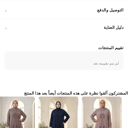
التصميم.تفاصيل التصميم: تطريز يدوي دقيق بالأحجار على الصدر مع تنورة من
التل المنسدل لإعطاء مظهر أنثوي راقٍ.القصة: قصة قياسية مريحة تضمن لكِ
التوصيل والدفع
حرية الحركة مع الحفاظ على المظهر المحتشم.نصيحة التنسيق: يمكن تنسيقه
مع حذاء كعب عالٍ وحقيبة سهرة صغيرة لإكمال الأناقة.تم تصميم هذا الفستان
دليل العناية
ليناسب الأجواء الاحتفالية مع مراعاة راحة الجسم، حيث يسمح النسيج بمرور
الهواء مما يجعله مثالياً للسهرات الطويلة. اختيار مثالي لمن تبحث عن التميز في
حفلات الزفاف والمناسبات الخاصة.
تقييم المنتجات
Made in Türkiye
لم يتم تقييمه بعد
المشتركون ألقوا نظرة على هذه المنتجات أيضاً بعد هذا المنتج